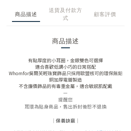
送貨及付款方
商品描述
顧客評價
式
商品描述
有點厚度的小耳圈，金銀雙色可選擇
適合喜歡低調小巧的日常搭配
Whomfor吳爾芙輕珠寶飾品只採用歐盟核可的環保無鉛
銅加厚電鍍製造
不含廉價飾品的有毒重金屬，適合敏感肌配戴
—
提醒您
耳環為貼身商品，售出拆封後恕不退換
｜保養訣竅｜