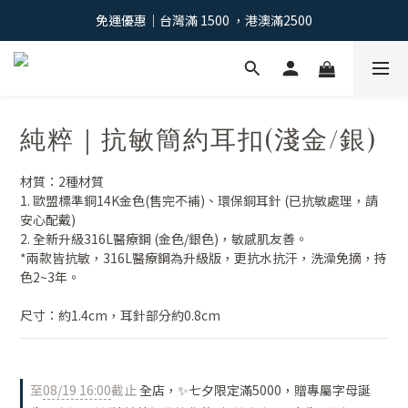
免運優惠｜台灣滿 1500 ，港澳滿2500
免運優惠｜台灣滿 1500 ，港澳滿2500
註冊會員：獲得100元購物金 >
免運優惠｜台灣滿 1500 ，港澳滿2500
純粹｜抗敏簡約耳扣(淺金/銀)
材質：2種材質
1. 歐盟標準銅14K金色(售完不補)、環保銅耳針 (已抗敏處理，請
安心配戴)
2. 全新升級316L醫療鋼 (金色/銀色)，敏感肌友善。
*兩款皆抗敏，316L醫療鋼為升級版，更抗水抗汗，洗澡免摘，持
色2~3年。
尺寸：約1.4cm，耳針部分約0.8cm
至
08/19 16:00
截止
全店，✨七夕限定滿5000，贈專屬字母誕