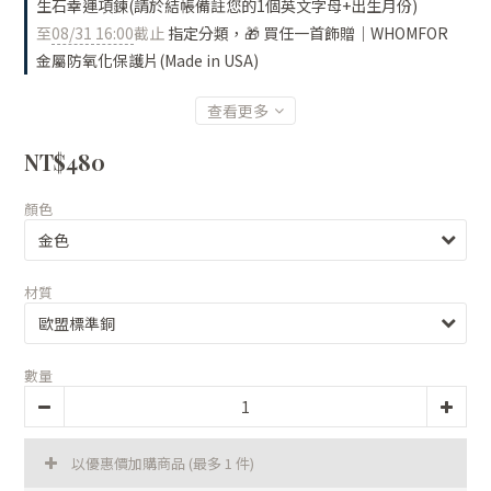
生石幸運項鍊(請於結帳備註您的1個英文字母+出生月份)
至
08/31 16:00
截止
指定分類，🎁 買任一首飾贈｜WHOMFOR
金屬防氧化保護片(Made in USA)
查看更多
NT$480
顏色
材質
數量
以優惠價加購商品
(最多 1 件)