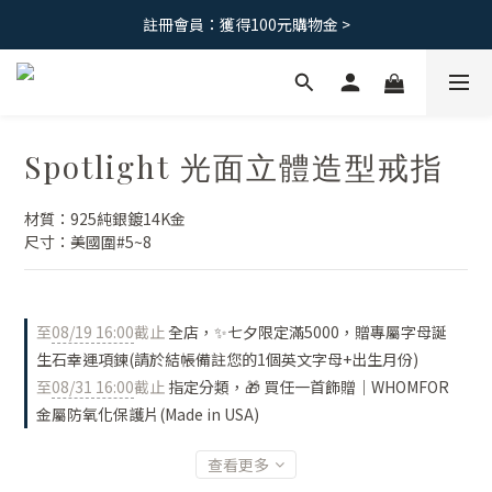
免運優惠｜台灣滿 1500 ，港澳滿2500
註冊會員：獲得100元購物金 >
免運優惠｜台灣滿 1500 ，港澳滿2500
Spotlight 光面立體造型戒指
材質：925純銀鍍14K金
尺寸：美國圍#5~8
至
08/19 16:00
截止
全店，✨七夕限定滿5000，贈專屬字母誕
生石幸運項鍊(請於結帳備註您的1個英文字母+出生月份)
至
08/31 16:00
截止
指定分類，🎁 買任一首飾贈｜WHOMFOR
金屬防氧化保護片(Made in USA)
查看更多