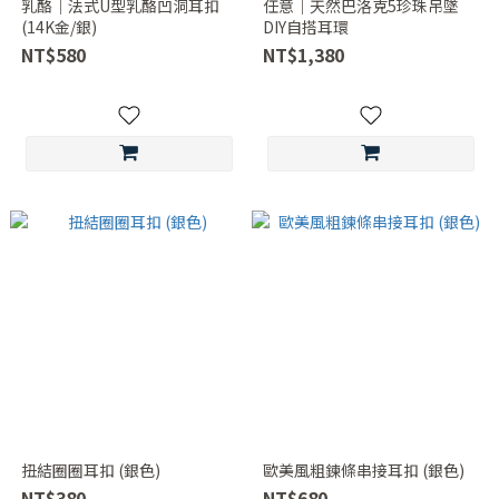
乳酪｜法式U型乳酪凹洞耳扣
任意｜天然巴洛克5珍珠吊墜
(14K金/銀)
DIY自搭耳環
NT$580
NT$1,380
扭結圈圈耳扣 (銀色)
歐美風粗鍊條串接耳扣 (銀色)
NT$380
NT$680