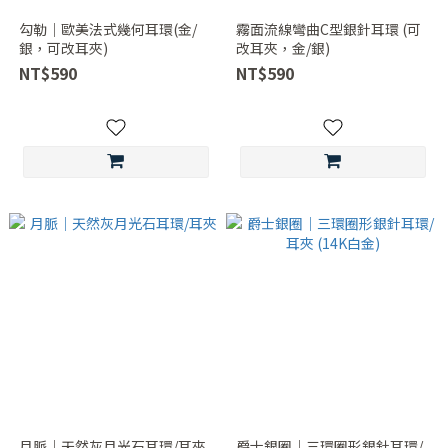
勾勒｜歐美法式幾何耳環(金/
霧面流線彎曲C型銀針耳環 (可
銀，可改耳夾)
改耳夾，金/銀)
NT$590
NT$590
月脈｜天然灰月光石耳環/耳夾
爵士銀圈｜三環圈形銀針耳環/