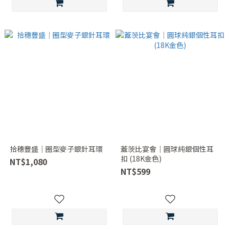
拾穗豐盛｜圈型麥子銀針耳環
蓋茨比宴會｜圓球純銀個性耳
扣 (18K金色)
NT$1,080
NT$599