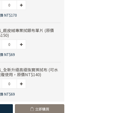
 NT$170
_鹿皮絨專業拭銀布單片 (原價
150)
價 NT$69
_全新升級高級珠寶擦拭布 (可水
複使用，原價NT$140)
價 NT$69
立即購買