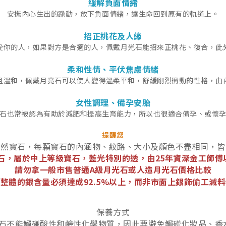
緩解負面情緒
安撫內心生出的躁動，放下負面情緒，讓生命回到原有的軌道上。
招正桃花及人緣
受你的人，如果對方是合適的人，佩戴月光石能招來正桃花、復合，此
柔和性情、平伏焦慮情緒
且溫和，佩戴月亮石可以使人變得溫柔平和，舒緩剛烈衝動的性格，由
女性調理、備孕安胎
石也常被認為有助於減肥和提高生育能力，所以也很適合備孕、或懷
提醒您
天然寶石，每顆寶石的內涵物、紋路、大小及顏色不盡相同，皆
石，屬於中上等級寶石，藍光特別的透，由25年資深金工師傅
請勿拿一般市售普通A級月光石或人造月光石價格比較
整體的銀含量必須達成92.5%以上，而非市面上銀飾偷工減
保養方式
石不能觸碰酸性和鹼性化學物質，因此要避免觸碰化妝品、香