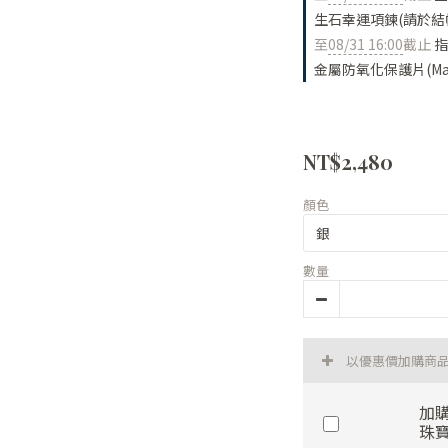
生石幸運項鍊(請於結
至
08/31 16:00
截止
指
金屬防氧化保護片(Made
NT$2,480
顏色
數量
以優惠價加購商
加購
珠寶