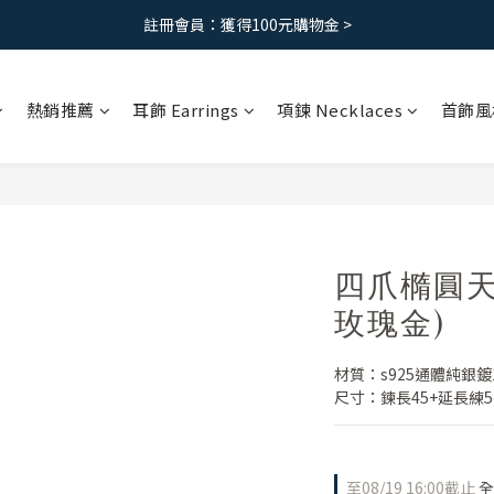
註冊會員：獲得100元購物金 >
免運優惠｜台灣滿 1500 ，港澳滿2500
免運優惠｜台灣滿 1500 ，港澳滿2500
熱銷推薦
耳飾 Earrings
項鍊 Necklaces
首飾風
四爪橢圓天
玫瑰金)
材質：s925通體純銀鍍
尺寸：鍊長45+延長練5c
至
08/19 16:00
截止
全