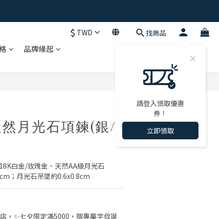
$
TWD
找商品
格
品牌緣起
立即購買
請登入領取優惠
券！
然月光石項鍊(銀/
立即領取
18K白金/玫瑰金、天然AA級月光石
m；月光石吊墜約0.6x0.8cm
店，✨七夕限定滿5000，贈專屬字母誕