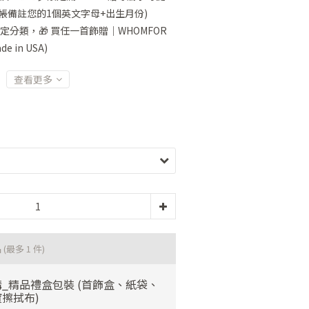
帳備註您的1個英文字母+出生月份)
定分類，🎁 買任一首飾贈｜WHOMFOR
 in USA)
查看更多
品
(最多 1 件)
_精品禮盒包裝 (首飾盒、紙袋、
擦拭布)