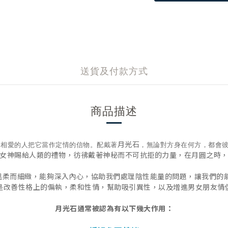
送貨及付款方式
商品描述
月光石
，相愛的人把它當作定情的信物。配戴著
，無論對方身在何方，都會
女神賜給人類的禮物，彷彿戴著神秘而不可抗拒的力量，在月圓之時
溫柔而細緻，能夠深入內心，協助我們處理陰性能量的問題，讓我們的
是改善性格上的偏執，柔和性情，幫助吸引異性，以及增進男女朋友情
月光石通常被認為有以下幾大作用：