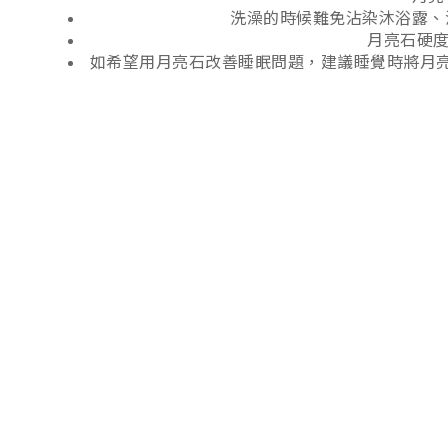
洗澡的時候難免沾染沐浴露、
月亮石硬度
如希望用月亮石改善睡眠問題，建議睡覺時將月