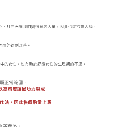
外，月亮石讓我們變得寬容大量，因此也能招來人緣。
內而外得到改善。
孕中的女性，也有助於舒緩女性的生理期的不適。
屬正常範圍。
以
高精度鑲嵌功力
製成
料作法，因此售價酌量上漲
水等產品。