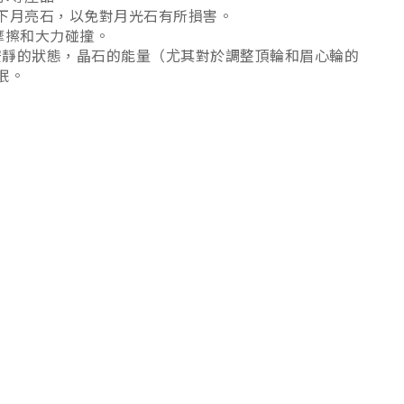
下月亮石，以免對月光石有所損害。
摩擦和大力碰撞。
安靜的狀態，晶石的能量（尤其對於調整頂輪和眉心輪的
眠。