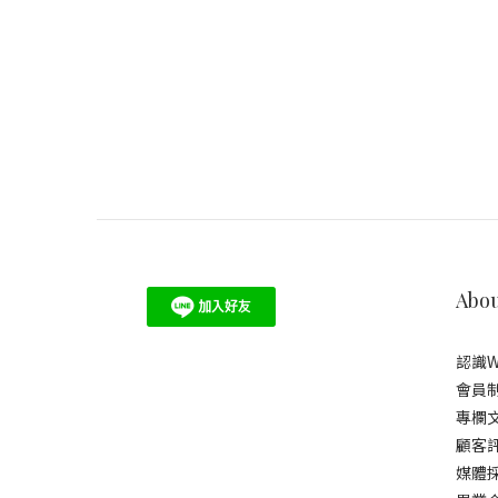
Abou
認識W
會員
專欄
顧客
媒體