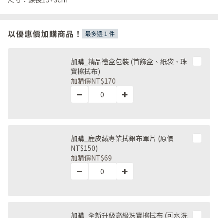
以優惠價加購商品！
最多選 1 件
加購_精品禮盒包裝 (首飾盒、紙袋、珠
寶擦拭布)
加購價
NT$170
加購_鹿皮絨專業拭銀布單片 (原價
NT$150)
加購價
NT$69
加購_全新升級高級珠寶擦拭布 (可水洗