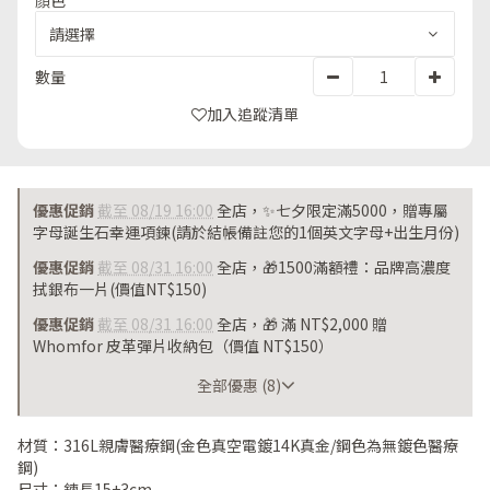
顏色
數量
加入追蹤清單
優惠促銷
截至 08/19 16:00
全店，✨七夕限定滿5000，贈專屬
字母誕生石幸運項鍊(請於結帳備註您的1個英文字母+出生月份)
優惠促銷
截至 08/31 16:00
全店，🎁1500滿額禮：品牌高濃度
拭銀布一片(價值NT$150)
優惠促銷
截至 08/31 16:00
全店，🎁 滿 NT$2,000 贈
Whomfor 皮革彈片收納包（價值 NT$150）
截至 08/31 16:00
全部優惠 (8)
材質：316L親膚醫療鋼(金色真空電鍍14K真金/鋼色為無鍍色醫療
鋼)
尺寸：鍊長15+3cm