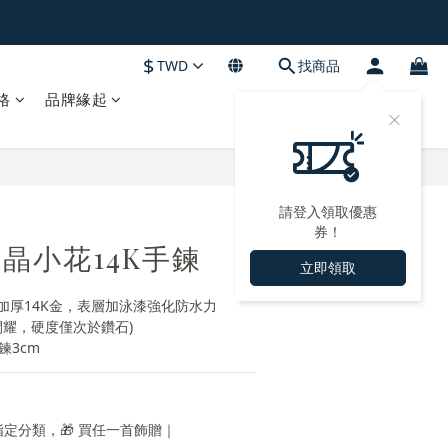
$
TWD
找商品
格
品牌緣起
請登入領取優惠
券！
藍冰晶小花14K手鍊
立即領取
加厚14K金，表層加泳漆強化防水力
閃耀，硬度僅次於鑽石)
鍊3cm
定分類，🎁 買任一首飾贈｜