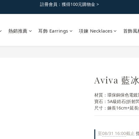
免運優惠｜台灣滿 1500 ，港澳滿2500
免運優惠｜台灣滿 1500 ，港澳滿2500
註冊會員：獲得100元購物金 >
熱銷推薦
耳飾 Earrings
項鍊 Necklaces
首飾風
免運優惠｜台灣滿 1500 ，港澳滿2500
Aviva 
材質：環保銅保色電鍍
寶石：5A級鋯石(折射
尺寸：鍊長16cm+延長
至
08/31 16:00
截止
指