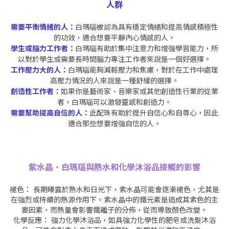
人群
需要平衡情緒的人：
白瑪瑙被認為具有穩定情緒和提高情感積極性
的功效，適合想要平靜內心情感的人。
學生或腦力工作者：
白瑪瑙有助於集中注意力和增強學習能力，所
以對於學生或需要長時間腦力專注工作者來說是一個好選擇。
工作壓力大的人：
白瑪瑙能夠減輕壓力和焦慮，對於在工作中處理
高壓力情況的人來說是一種舒緩的選擇。
創造性工作者：
如果你是藝術家、音樂家或其他創造性行業的從業
者，白瑪瑙可以激發靈感和創造力。
需要幫助提高自信的人：
此配珠有助於提升自信心和自尊心，因此
適合那些想要增強自信的人。
紫水晶、白瑪瑙與熱水和化學沐浴品接觸的影響
褪色： 長期曝露於熱水和日光下，紫水晶可能會逐漸褪色，尤其是
在強烈或持續的熱源作用下。紫水晶中的鐵元素是造成其紫色的主
要因素，而熱量會影響鐵離子的分佈，從而導致顏色改變。
化學反應： 強力化學沐浴品，如具強力化學性的肥皂或洗髮沐浴