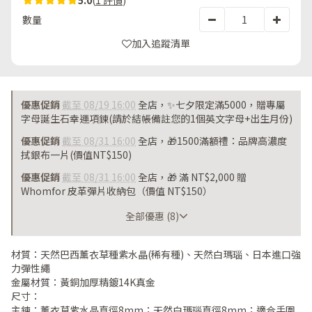
5.0
(
1 評價
)
數量
加入追蹤清單
優惠促銷
截至 08/19 16:00
全店，✨七夕限定滿5000，贈專屬
字母誕生石幸運項鍊(請於結帳備註您的1個英文字母+出生月份)
優惠促銷
截至 08/31 16:00
全店，🎁1500滿額禮：品牌高濃度
拭銀布一片(價值NT$150)
優惠促銷
截至 08/31 16:00
全店，🎁 滿 NT$2,000 贈
Whomfor 皮革彈片收納包（價值 NT$150）
截至 08/31 16:00
全部優惠 (8)
材質：天然巴西薰衣草種紫水晶(稀有種)、天然白瑪瑙、日本進口強
力彈性繩
金屬材質：黃銅加厚精鍍14K真金
尺寸：
主鍊：薰衣草紫水晶直徑8mm；天然白瑪瑙直徑8mm；適合手圍