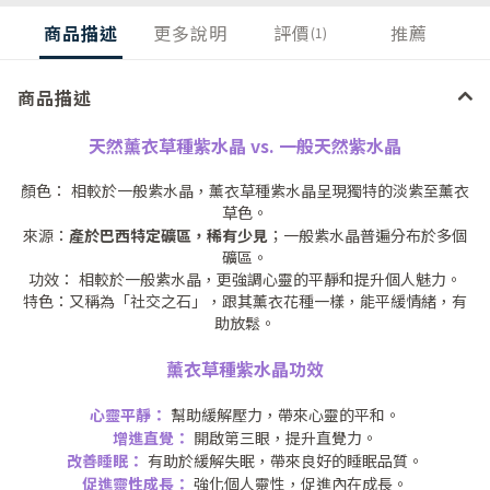
商品描述
更多說明
評價
推薦
(1)
商品描述
天然薰衣草種紫水晶 vs. 一般天然紫水晶
顏色： 相較於一般紫水晶，薰衣草種紫水晶呈現獨特的淡紫至薰衣
草色。
產於巴西特定礦區，稀有少見
來源：
；一般紫水晶普遍分布於多個
礦區。
功效： 相較於一般紫水晶，更強調心靈的平靜和提升個人魅力。
特色：又稱為「社交之石」，跟其薰衣花種一樣，能平緩情緒，有
助放鬆。
薰衣草種紫水晶功效
心靈平靜：
幫助緩解壓力，帶來心靈的平和。
增進直覺：
開啟第三眼，提升直覺力。
改善睡眠：
有助於緩解失眠，帶來良好的睡眠品質。
促進靈性成長：
強化個人靈性，促進內在成長。