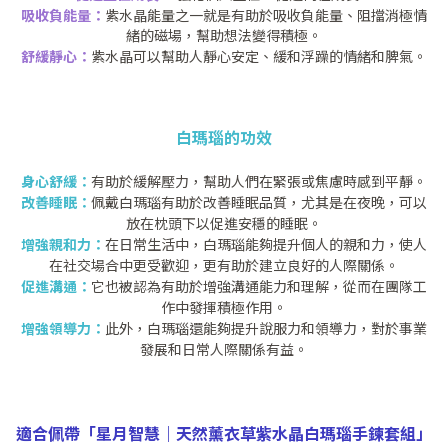
吸收負能量：
紫水晶能量之一就是有助於吸收負能量、阻擋消極情
緒的磁場，幫助想法變得積極。
舒緩靜心：
紫水晶可以幫助人靜心安定、緩和浮躁的情緒和脾氣。
白瑪瑙的功效
身心舒緩：
有助於緩解壓力，幫助人們在緊張或焦慮時感到平靜。
改善睡眠：
佩戴白瑪瑙有助於改善睡眠品質，尤其是在夜晚，可以
放在枕頭下以促進安穩的睡眠。
增強親和力：
在日常生活中，白瑪瑙能夠提升個人的親和力，使人
在社交場合中更受歡迎，更有助於建立良好的人際關係。
促進溝通：
它也被認為有助於增強溝通能力和理解，從而在團隊工
作中發揮積極作用。
增強領導力：
此外，白瑪瑙還能夠提升說服力和領導力，對於事業
發展和日常人際關係有益。
適合佩帶「星月智慧｜天然薰衣草紫水晶白瑪瑙手鍊套組」