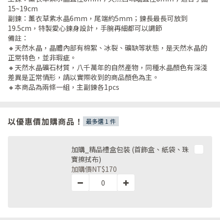
15~19cm
副鍊：薰衣草紫水晶6mm，尾端約5mm；鍊長最長可放到
19.5cm，特製愛心鍊身設計，手腕再細都可以調節
備註：
🔸天然水晶，晶體內部有棉絮、冰裂、礦缺等狀態，是天然水晶的
正常特色，並非瑕疵。
🔸天然水晶礦石材質，八千萬年的自然產物，同種水晶顏色有深淺
差異是正常情形，請以實際收到的商品顏色為主。
🔸本商品為兩條一組，主副鍊各1pcs
以優惠價加購商品！
最多選 1 件
加購_精品禮盒包裝 (首飾盒、紙袋、珠
寶擦拭布)
加購價
NT$170