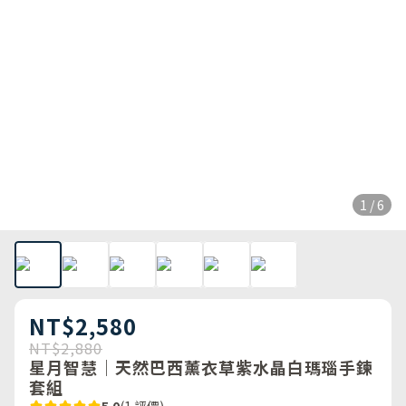
1 / 6
NT$2,580
NT$2,880
星月智慧｜天然巴西薰衣草紫水晶白瑪瑙手鍊
套組