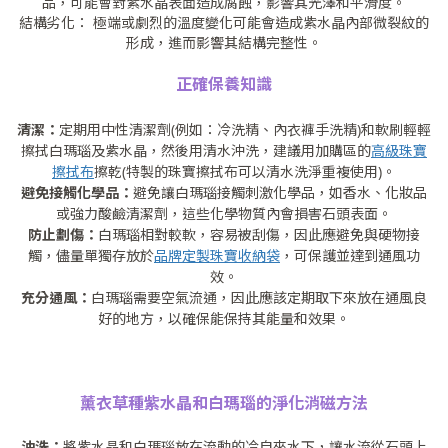
品，可能會對紫水晶表面造成腐蝕，影響其光澤和平滑度。
結構劣化： 極端或劇烈的溫度變化可能會造成紫水晶內部微裂紋的
形成，進而影響其結構完整性。
正確保養知識
清潔：
定期用中性清潔劑(例如：冷洗精、內衣褲手洗精)和軟刷輕輕
高級珠寶
擦拭白瑪瑙及紫水晶，然後用清水沖洗，建議用加購區的
擦拭布
擦乾(特製的珠寶擦拭布可以清水洗淨重複使用)。
避免接觸化學品：
避免讓白瑪瑙接觸刺激化學品，如香水、化妝品
或強力酸鹼清潔劑，這些化學物質內會損害石頭表面。
防止劃傷：
白瑪瑙相對較軟，容易被刮傷，因此應避免與硬物接
品牌定製珠寶收納袋
觸，儘量單獨存放於
，可保護並達到通風功
效。
充分通風：
白瑪瑙需要空氣流通，因此應該定期取下來放在通風良
好的地方，以確保能保持其能量和效果。
薰衣草種紫水晶和白瑪瑙的淨化消磁方法
沖洗：
將紫水晶和白瑪瑙放在流動的冷自來水下，讓水流從石頭上