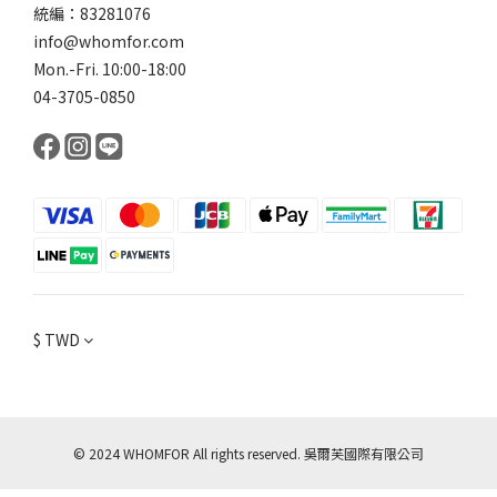
統編：83281076
info@whomfor.com
Mon.-Fri. 10:00-18:00
04-3705-0850
$
TWD
© 2024 WHOMFOR All rights reserved. 吳爾芙國際有限公司