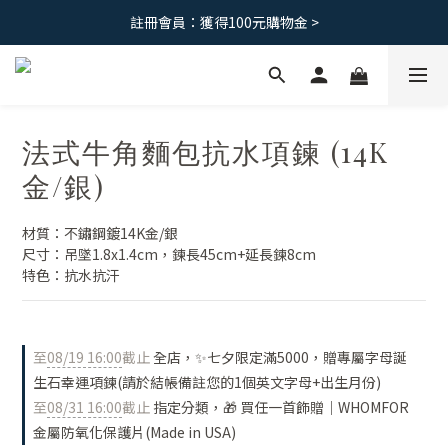
註冊會員：獲得100元購物金 >
免運優惠｜台灣滿 1500 ，港澳滿2500
免運優惠｜台灣滿 1500 ，港澳滿2500
法式牛角麵包抗水項鍊 (14K
金/銀)
材質：不鏽鋼鍍14K金/銀
尺寸：吊墜1.8x1.4cm，鍊長45cm+延長鍊8cm
特色：抗水抗汗
至
08/19 16:00
截止
全店，✨七夕限定滿5000，贈專屬字母誕
生石幸運項鍊(請於結帳備註您的1個英文字母+出生月份)
至
08/31 16:00
截止
指定分類，🎁 買任一首飾贈｜WHOMFOR
金屬防氧化保護片(Made in USA)