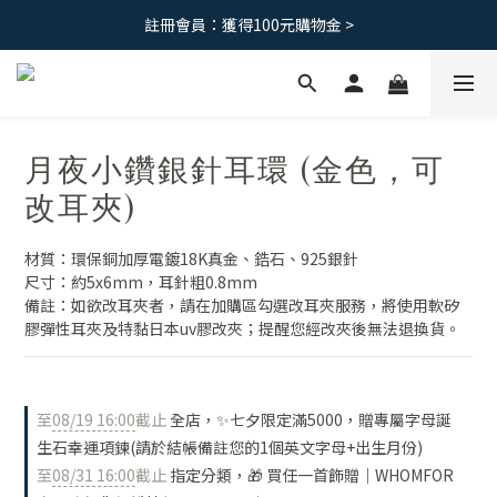
註冊會員：獲得100元購物金 >
免運優惠｜台灣滿 1500 ，港澳滿2500
免運優惠｜台灣滿 1500 ，港澳滿2500
月夜小鑽銀針耳環 (金色，可
改耳夾)
材質：環保銅加厚電鍍18K真金、鋯石、925銀針
尺寸：約5x6mm，耳針粗0.8mm
備註：如欲改耳夾者，請在加購區勾選改耳夾服務，將使用軟矽
膠彈性耳夾及特黏日本uv膠改夾；提醒您經改夾後無法退換貨。
至
08/19 16:00
截止
全店，✨七夕限定滿5000，贈專屬字母誕
生石幸運項鍊(請於結帳備註您的1個英文字母+出生月份)
至
08/31 16:00
截止
指定分類，🎁 買任一首飾贈｜WHOMFOR