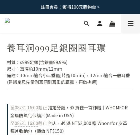
註冊會員：獲得100元購物金 >
免運優惠｜台灣滿 1500 ，港澳滿2500
免運優惠｜台灣滿 1500 ，港澳滿2500
養耳洞999足銀圈圈耳環
材質：s999足銀(含銀量99.9%)
尺寸：直徑約10mm/12mm
備註：10mm適合小耳垂(圖片是10mm)，12mm適合一般耳垂 
(建議拿尺先量測耳洞到耳垂的距離，再做挑選)
至
08/31 16:00
截止
指定分類，🎁 買任一首飾贈｜WHOMFOR
金屬防氧化保護片(Made in USA)
至
08/31 16:00
截止
全店，🎁 滿 NT$2,000 贈 Whomfor 皮革
彈片收納包（價值 NT$150）