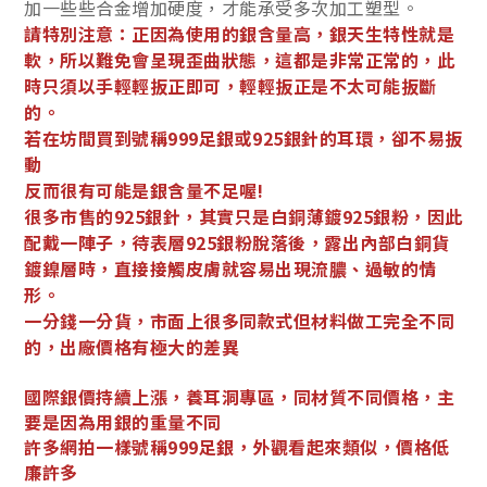
加一些些合金增加硬度，才能承受多次加工塑型。
請特別注意：正因為使用的銀含量高，銀天生特性就是
軟，所以難免會呈現歪曲狀態，這都是非常正常的，此
時只須以手輕輕扳正即可，輕輕扳正是不太可能扳斷
的。
若在坊間買到號稱999足銀或925銀針的耳環，卻不易扳
動
反而很有可能是銀含量不足喔!
很多市售的925銀針，其實只是白銅薄鍍925銀粉，因此
配戴一陣子，待表層925銀粉脫落後，露出內部白銅貨
鍍鎳層時，直接接觸皮膚就容易出現流膿、過敏的情
形。
一分錢一分貨，市面上很多同款式但材料做工完全不同
的，出廠價格有極大的差異
國際銀價持續上漲，養耳洞專區，同材質不同價格，主
要是因為用銀的重量不同
許多網拍一樣號稱999足銀，外觀看起來類似，價格低
廉許多