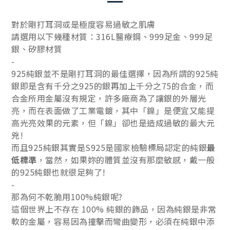
對於剛打耳洞或是極度容易過敏之肌膚
請選用以下幾種材質：316L醫療鋼、999足金、999足
銀、矽膠材質
-
925純銀並不是剛打耳洞的最佳選擇，因為所謂的925純
銀即是含有千分之925的銀再加上千分之75的合金，而
合金所用金屬沒有規定，許多廠商為了讓銀的外層光
亮，而在表面做了工業電鍍，其中「鎳」是便宜又能提
高光亮效果的元素，但「鎳」卻也是造成過敏的最大元
兇!
而且925純銀其實是S925是國家檢驗標局認定的純銀
最
低標準
，當然，如果妳的體質並沒有那麼敏感，戴一般
的925純銀也就很足夠了!
-
那為何不乾脆用100%純銀呢?
這個世界上不存在 100% 純銀的飾品，因為純銀是非常
軟的金屬，容易因為撞擊而彎曲變形，必須在純銀中添