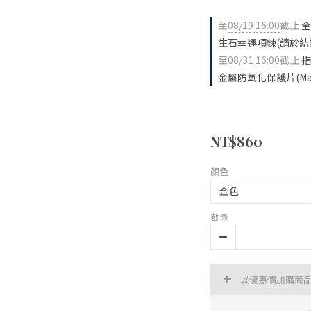
至
08/19 16:00
截止
全
生石幸運項鍊(請於結
至
08/31 16:00
截止
指
金屬防氧化保護片(Made
NT$860
顏色
數量
以優惠價加購商