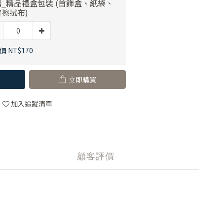
_精品禮盒包裝 (首飾盒、紙袋、
擦拭布)
 NT$170
立即購買
加入追蹤清單
顧客評價