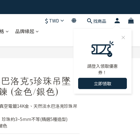
$
TWD
找商品
格
品牌緣起
立即購買
請登入領取優惠
券！
巴洛克5珍珠吊墜
立即領取
鍊 (金色/銀色)
VD真空電鍍14K金、天然淡水巴洛克珍珠吊
，珍珠約3~5mm不等(精選5種造型)
褪色