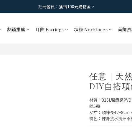
免運優惠｜台灣滿 1500 ，港澳滿2500
註冊會員：獲得100元購物金 >
免運優惠｜台灣滿 1500 ，港澳滿2500
熱銷推薦
耳飾 Earrings
項鍊 Necklaces
首飾風
任意｜天然
DIY自搭項
材質：316L醫療鋼P
墜5顆
尺寸：項鍊長42+8cm
特色：鍊身抗水抗汗不