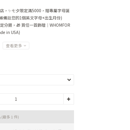
店，✨七夕限定滿5000，贈專屬字母誕
帳備註您的1個英文字母+出生月份)
定分類，🎁 買任一首飾贈｜WHOMFOR
 in USA)
查看更多
品
(最多 1 件)