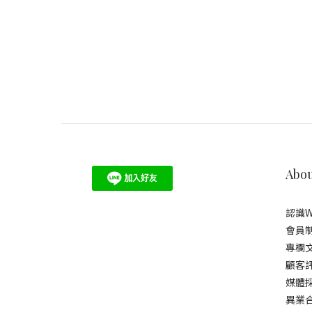
Abou
認識W
會員
專欄
顧客
媒體
異業