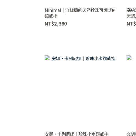
Minimal│流線簡約天然珍珠可調式純
塞納
銀戒指
紫鑽
NT$2,380
NT$
安娜·卡列尼娜｜珍珠小水鑽戒指
交錯