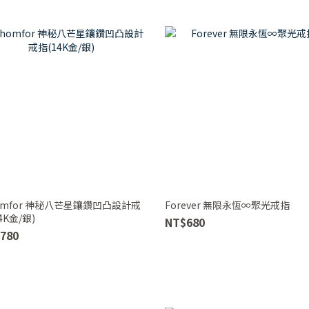
omfor 神秘八芒星鑲鑽凹凸設計戒
Forever 無限永恆∞聚光戒指
4K金/銀)
NT$680
780