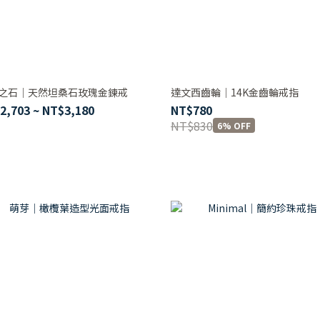
之石｜天然坦桑石玫瑰金鍊戒
達文西齒輪｜14K金齒輪戒指
2,703 ~ NT$3,180
NT$780
NT$830
6% OFF