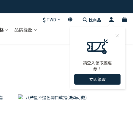
$
TWD
找商品
格
品牌緣起
請登入領取優惠
券！
立即領取