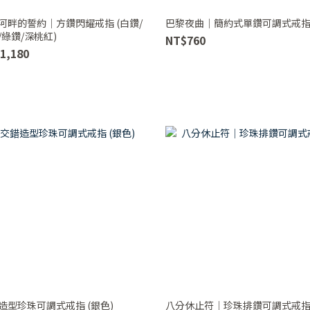
河畔的誓約｜方鑽閃耀戒指 (白鑽/
巴黎夜曲｜簡約式單鑽可調式戒
/綠鑽/深桃紅)
NT$760
1,180
造型珍珠可調式戒指 (銀色)
八分休止符｜珍珠排鑽可調式戒