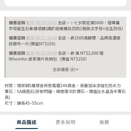
優惠促銷
截至 08/19 16:00
全店，✨七夕限定滿5000，贈專屬
字母誕生石幸運項鍊(請於結帳備註您的1個英文字母+出生月份)
優惠促銷
截至 08/31 16:00
全店，🎁1500滿額禮：品牌高濃度
拭銀布一片(價值NT$150)
優惠促銷
截至 08/31 16:00
全店，🎁 滿 NT$2,000 贈
Whomfor 皮革彈片收納包（價值 NT$150）
截至 08/31 16:00
全部優惠 (8)
材質：環保銅5層厚金保色電鍍14K真金，表層加泳漆強化防水力
寶石：5A級鋯石(折射閃耀，硬度僅次於鑽石，價值比水晶及半寶石
高)
尺寸：鍊長45~55cm
商品描述
更多說明
推薦