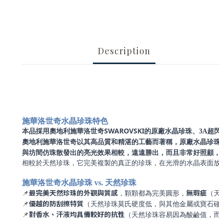
Description
施華洛世奇水晶珍珠特色
SWAROVSKI
本品採用奧地利施華洛世奇
的原廠水晶珍珠、3A超閃
奧地利施華洛世奇
以其高品質和精湛的工藝而著稱，
原廠水晶珍
與坊間仿珠散發出的亮光效果相較，遠遠勝出，而且非常好照顧
相較於天然珍珠，
它完美複製的真正的珍珠，在光滑的水晶表面
施華洛世奇水晶珍珠 vs. 天然珍珠
最完美天然珍珠的外觀與質感
無瑕疵
📌
，顆顆都為完美圓形，
（
優越的
防刮擦特質
📌
（天然珍珠莫氏硬度低，與其他金屬或寶石
對香水、汗液均具備較好的抗性
📌
（天然珍珠容易因為酸鹼值，