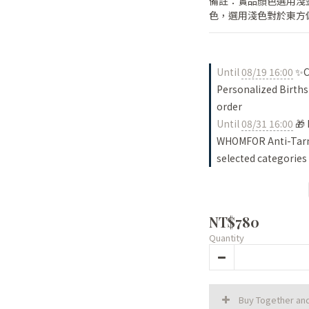
備註：實品顏色選用淺
色，選用淺色對於東方
Until
08/19 16:00
✨Ch
Personalized Births
order
Until
08/31 16:00
🎁 
WHOMFOR Anti-Tarni
selected categories
NT$780
Quantity
Buy Together an