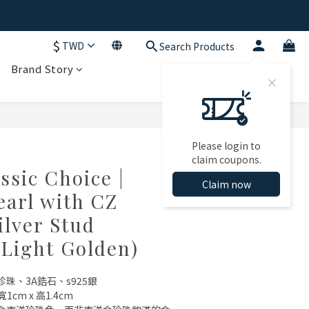
$
TWD
Search Products
Brand Story
BUY NOW
Please login to
claim coupons.
ssic Choice |
Claim now
earl with CZ
ilver Stud
(Light Golden)
珠、3A鋯石、s925銀
cm x 高1.4cm