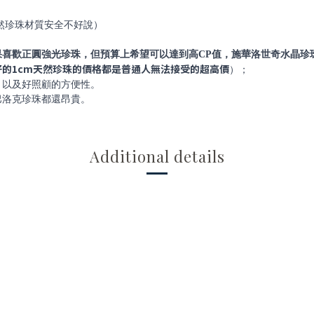
然珍珠材質安全不好說）
喜歡正圓強光珍珠，但預算上希望可以達到高CP值，施華洛世奇水晶珍
好的1cm天然珍珠的價格都是普通人無法接受的超高價
）；
，以及好照顧的方便性。
巴洛克珍珠都還昂貴。
Additional details