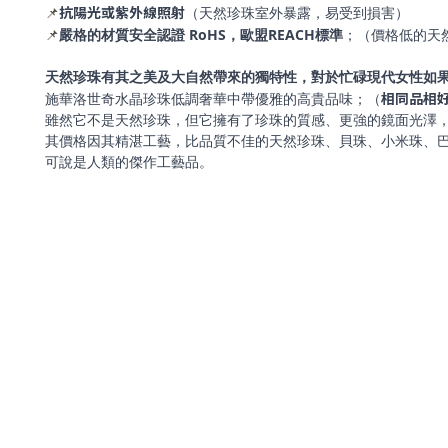
抗陽光或紫外線照射
📌
（天然珍珠室外暴露，易受到損害）
📌
RoHS
REACH標準
嚴格的材質安全認證
，歐盟
；（價格低的天
天然珍珠有其之美及大自然帶來的獨特性，對於忙碌現代女性如果
相同品相
施華洛世奇水晶珍珠低調奢華中帶優雅的高貴品味；（
雖然它不是天然珍珠，但它擁有了珍珠的質感、更強的鏡面光澤
其價格因其精湛工藝，比品質不佳的天然珍珠、貝珠、小米珠、
可說是人類的傑作工藝品。