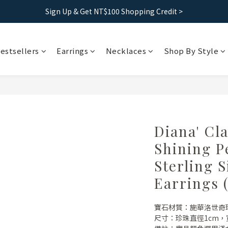
Sign Up & Get NT$100 Shopping Credit >
Free shipping｜Taiwan orders over 1500, HK over 2500
Free shipping｜Taiwan orders over 1500, HK over 2500
estsellers
Earrings
Necklaces
Shop By Style
Diana' Cla
Shining P
Sterling S
Earrings 
寶石材質：施華洛世奇珍
尺寸：珍珠直徑1cm，寬1