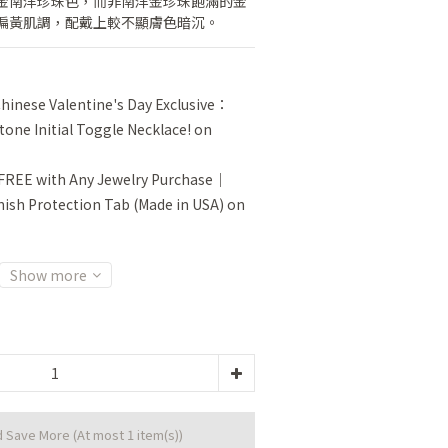
金南洋珍珠色，而非南洋金珍珠飽滿的金
偏黃肌調，配戴上較不顯膚色暗沉。
inese Valentine's Day Exclusive：
tone Initial Toggle Necklace! on
FREE with Any Jewelry Purchase｜
sh Protection Tab (Made in USA) on
Show more
d Save More
(At most 1 item(s))