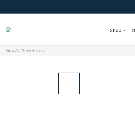
Shop
B
View All
/
New Arrivals