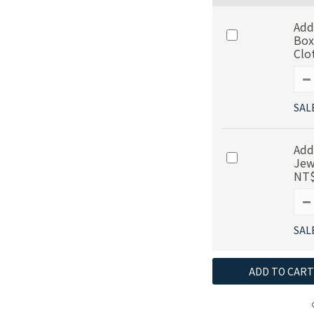
Add
Box
Clo
SAL
Add
Jew
NT$
SAL
ADD TO CART