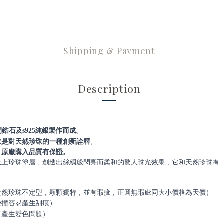
Shipping & Payment
Description
鋯石及s925純銀製作而成。
珠
是對天然珍珠的一種創新詮釋。
，原廠購入品質有保證。
放上珍珠塗層，創造出絲綢般閃亮而柔和的驚人珠光效果，它和天然珍珠
天然珍珠不定型，顆顆獨特，並有瑕疵，正圓無瑕疵同大小價格為天價）
碰撞容易產生刮痕）
而產生變色問題）