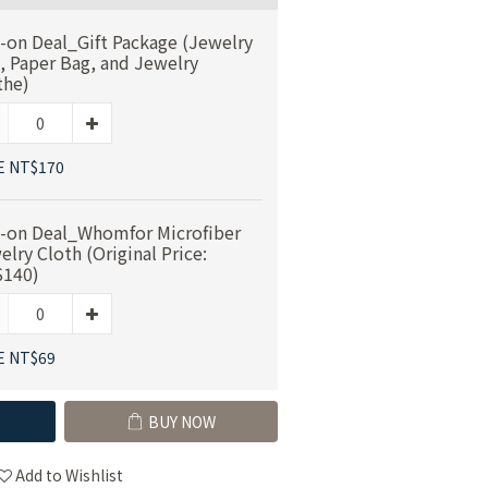
-on Deal_Gift Package (Jewelry
, Paper Bag, and Jewelry
the)
E NT$170
-on Deal_Whomfor Microfiber
elry Cloth (Original Price:
140)
E NT$69
BUY NOW
Add to Wishlist