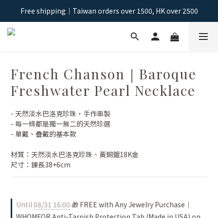
Free shipping｜Taiwan orders over 1500, HK over 2500
Free shipping｜Taiwan orders over 1500, HK over 2500
Sign Up & Get NT$100 Shopping Credit >
Free shipping｜Taiwan orders over 1500, HK over 2500
French Chanson｜Baroque
Freshwater Pearl Necklace
- 天然淡水巴洛克珍珠，手作串製
- 每一條都是獨一無二的天然珍選
- 單戴、疊戴的基本款
材質：天然淡水巴洛克珍珠、黃銅鍍18K金
尺寸：鍊長38+6cm
Until
08/31 16:00
🎁 FREE with Any Jewelry Purchase｜
WHOMFOR Anti-Tarnish Protection Tab (Made in USA) on