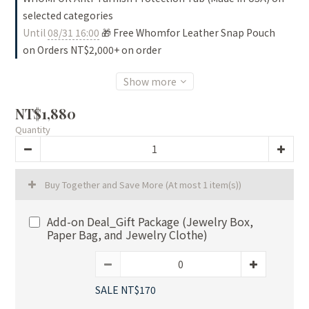
selected categories
Until
08/31 16:00
🎁 Free Whomfor Leather Snap Pouch
on Orders NT$2,000+ on order
Show more
NT$1,880
Quantity
Buy Together and Save More
(At most 1 item(s))
Add-on Deal_Gift Package (Jewelry Box,
Paper Bag, and Jewelry Clothe)
SALE NT$170