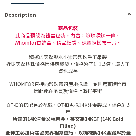
Description
商品包裝
此商品預設為禮盒包裝，內含：珍珠項鍊一條、
Whomfor首飾盒、精品紙袋、珠寶擦拭布一片。
精選的天然淡水小米形珍珠手工串製
近期天然珍珠價格因供應驟減，價格漲了1~1.5倍，職人工
資也成長
WHOMFOR直接向珍珠養殖產地採購，並且無實體門市
因此
能在品質及價格上取得平衡
OT扣的搭配易於配戴，OT扣處採14K注金製成，保色3~5
年
所謂的14K注金又稱包金，英文為14KGF (14K Gold
Filled)
此種工藝技術在歐美界相當盛行，以機械將14K金鍛壓於金