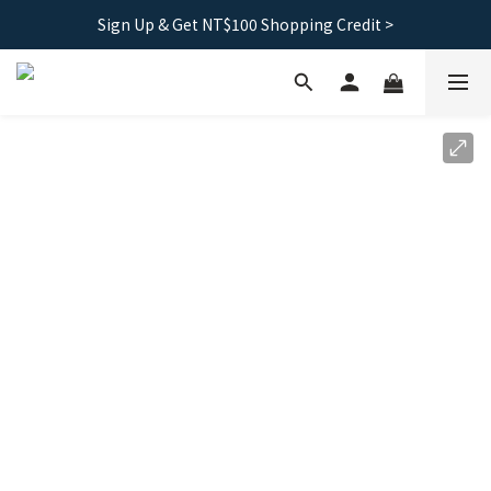
Free shipping｜Taiwan orders over 1500, HK over 2500
Sign Up & Get NT$100 Shopping Credit >
Free shipping｜Taiwan orders over 1500, HK over 2500