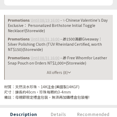
Promotions
Until 08/19 16:00
- ✨Chinese Valentine's Day
Exclusive： Personalized Birthstone Initial Toggle
Necklace!(Storewide)
Promotions
Until 08/31 16:00
- 🎁1500滿額Giveaway：
Silver Polishing Cloth (TÜV Rheinland Certified, worth
NT$150)(Storewide)
Promotions
Until 08/31 16:00
- 🎁 Free Whomfor Leather
Snap Pouch on Orders NT$2,000+(Storewide)
Until 08/31 16:00
All offers (8)
材質：天然淡水珍珠、14K注金(美國製14KGF)
尺寸：鍊長約40cm，珍珠每顆約3-4mm
備註：母親節限定禮盒包裝，無須再加購禮盒包裝喔!
Description
Details
Recommended