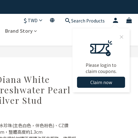
$
TWD
Search Products
Brand Story
Please login to
claim coupons.
Diana White
Claim now
Freshwater Pearl
ilver Stud
淡水珍珠(主色白色，伴色粉色)、CZ鑽
mm，整體高度約1.3cm