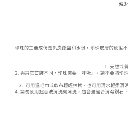
減少
珍珠的主要成份是鈣炭酸鹽和水份，珍珠皮層的硬度不高
1. 天然
2. 與其它首飾不同，珍珠需要「呼吸」，請不要將
3. 可用濕毛巾或軟布輕輕擦拭，也可用清水輕柔
4. 請勿使用超音波清洗機清洗，超音波適合清潔鑽