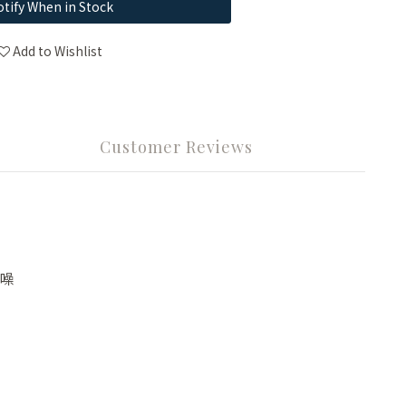
tify When in Stock
Add to Wishlist
Customer Reviews
噪