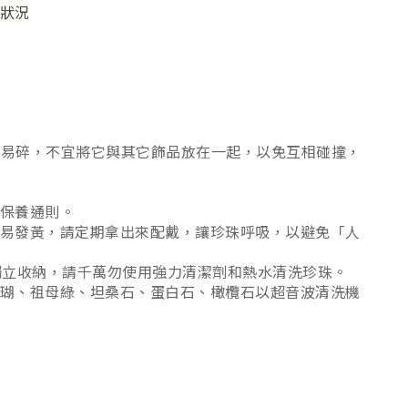
狀況
寶石易碎，不宜將它與其它飾品放在一起，以免互相碰撞，
的保養通則。
容易發黃，請定期拿出來配戴，讓珍珠呼吸，以避免「人
獨立收納，請千萬勿使用強力清潔劑和熱水清洗珍珠。
珊瑚、祖母綠、坦桑石、蛋白石、橄欖石以超音波清洗機