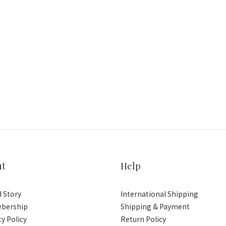
ut
Help
 Story
International Shipping
bership
Shipping & Payment
cy Policy
Return Policy