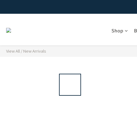
Shop
B
View All
/
New Arrivals