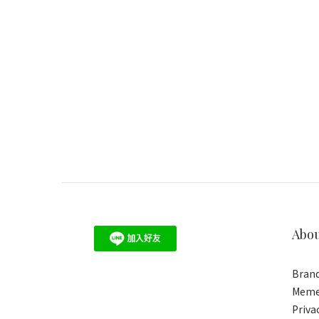
Abo
Brand
Meme
Priva