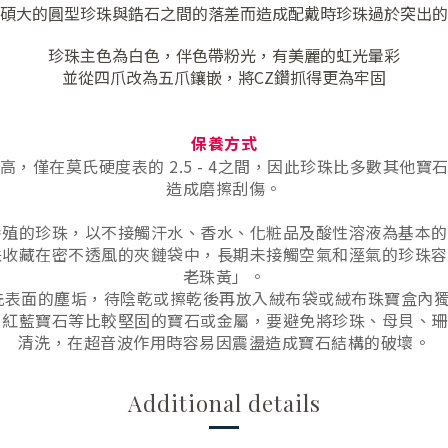
碩大的圓型珍珠與鋯石之間的落差而造成配戴時珍珠過於突出的
珍珠主色為白色，伴色帶粉光，有美麗的虹光暈彩
並從四爪改為五爪
鑲嵌
，將CZ鑽抓得更為牢固
保養方式
，僅在莫氏硬度表的 2.5 - 4之間，因此珍珠比多數其他
造成磨擦刮傷。
或養殖的珍珠，以不接觸汗水、香水、化粧品及酸性溶液為基本
珍珠收藏在密不透風的夾鏈袋中，長期未接觸空氣和溼氣的珍珠
老珠黃」。
清洗表面的塵垢，待陰乾或擦乾後再放入絨布袋或絨布珠寶盒內
石、紅藍寶石等比較堅固的寶石或金屬，要避免將珍珠、母貝、
清洗，在超音波作用時容易因震盪造成寶石結構的破壞。
Additional details