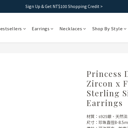
Free shipping｜Taiwan orders over 1500, HK over 2500
Sign Up & Get NT$100 Shopping Credit >
Free shipping｜Taiwan orders over 1500, HK over 2500
estsellers
Earrings
Necklaces
Shop By Style
Princess 
Zircon x 
Sterling S
Earrings
材質：s925銀、天然
尺寸：珍珠直徑8-8.5