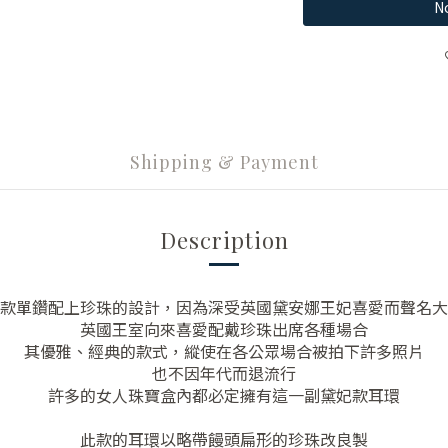
No
Shipping & Payment
Description
款單鑽配上珍珠的設計，因為深受英國黛安娜王妃喜愛而聲名大
英國王室向來喜愛配戴珍珠出席各種場合
其優雅、經典的款式，縱使在各公眾場合被拍下許多照片
也不因年代而退流行
許多的女人珠寶盒內都必定擁有這一副黛妃款耳環
此款的耳環以略帶饅頭扁形的珍珠改良製