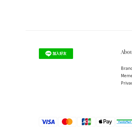
Abo
Brand
Meme
Priva