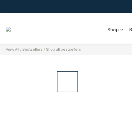
Shop
B
View All
/
Bestsellers
/
Shop all bestsellers