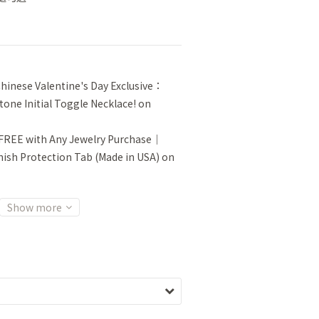
inese Valentine's Day Exclusive：
tone Initial Toggle Necklace! on
FREE with Any Jewelry Purchase｜
sh Protection Tab (Made in USA) on
Show more