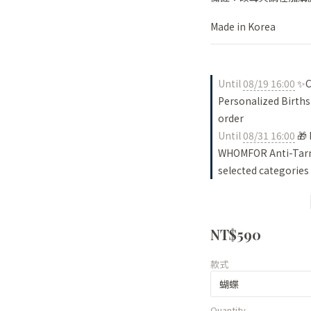
Made in Korea
Until
08/19 16:00
✨Ch
Personalized Births
order
Until
08/31 16:00
🎁 
WHOMFOR Anti-Tarni
selected categories
NT$590
款式
Quantity