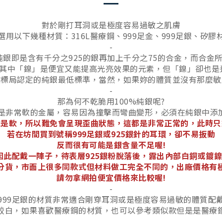
對於剛打耳洞或是極度容易過敏之肌膚
選用以下幾種材質：316L醫療鋼、999足金、999足銀、矽膠
-
5純銀即是含有千分之925的銀再加上千分之75的合金，而合
其中「鎳」是便宜又能提高光亮效果的元素，但「鎳」卻也是
檢驗標局認定的純銀最低標準，當然，如果妳的體質並沒有那麼敏
-
那為何不乾脆用100%純銀呢?
純銀是非常軟的金屬，容易因為撞擊而彎曲變形，必須在純銀中
就是軟，所以難免會呈現歪曲狀態，這都是非常正常的，此時只
若在坊間買到號稱999足銀或925銀針的耳環，卻不易扳動
反而很有可能是銀含量不足喔!
，因此配戴一陣子，待表層925銀粉脫落後，露出內部白銅或
分貨，市面上很多同款式但材料做工完全不同的，出廠價格有
請勿拿網拍便宜價格來比較喔!
-
999足銀的材質非常適合剛穿耳洞或是極度容易過敏的體質配
較白，如果喜歡醫療鋼的材質，也可以參考類似款但是是醫療