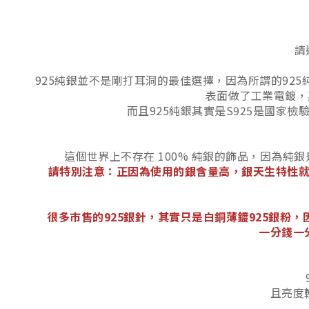
請
925純銀並不是剛打耳洞的最佳選擇，因為所謂的92
表面做了工業電鍍，
而且925純銀其實是S925是國家
這個世界上不存在 100% 純銀的飾品，因為
請特別注意：正因為使用的銀含量高，銀天生特性
很多市售的925銀針，其實只是白銅薄鍍925銀粉
一分錢一
且亮度