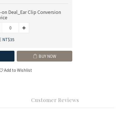
-on Deal_Ear Clip Conversion
vice
E NT$35
BUY NOW
Add to Wishlist
Customer Reviews