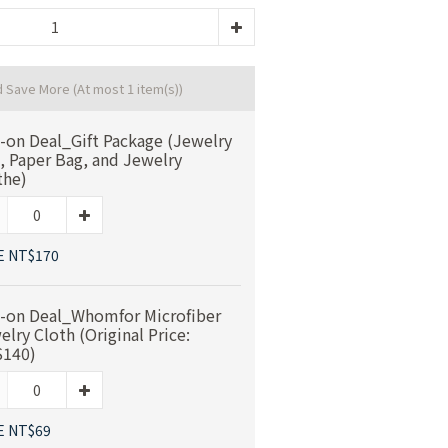
d Save More
(At most 1 item(s))
-on Deal_Gift Package (Jewelry
, Paper Bag, and Jewelry
the)
E NT$170
-on Deal_Whomfor Microfiber
elry Cloth (Original Price:
140)
E NT$69