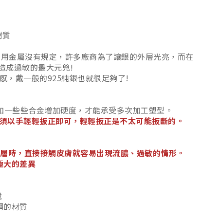
材質
金所用金屬沒有規定，許多廠商為了讓銀的外層光亮，而在
造成過敏的最大元兇!
感，戴一般的925純銀也就很足夠了!
添加一些些合金增加硬度，才能承受多次加工塑型。
須以手輕輕扳正即可，輕輕扳正是不太可能扳斷的。
鍍鎳層時，直接接觸皮膚就容易出現流膿、過敏的情形。
極大的差異
戴
鋼的材質