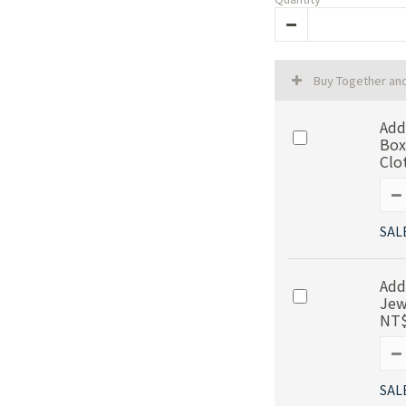
Buy Together an
Add
Box
Clo
SAL
Add
Jew
NT$
SAL