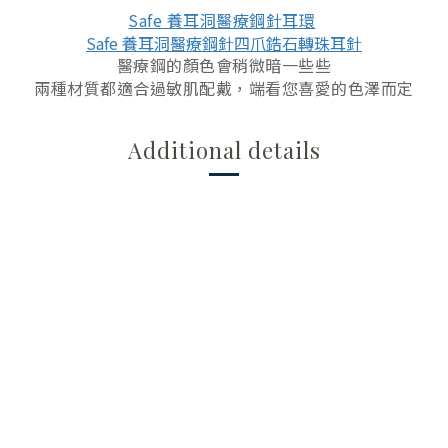
Safe 養耳洞醫療鋼針耳環
Safe 養耳洞醫療鋼針四爪鋯石轉珠耳針
醫療鋼的顏色會稍微暗一些些
兩種材質都適合過敏肌配戴，端看您喜愛的色澤而定
Additional details