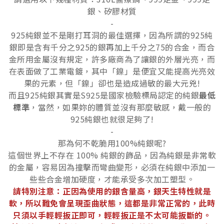
銀、矽膠材質
-
925純銀並不是剛打耳洞的最佳選擇，因為所謂的925純
銀即是含有千分之925的銀再加上千分之75的合金，而合
金所用金屬沒有規定，許多廠商為了讓銀的外層光亮，而
在表面做了工業電鍍，其中「鎳」是便宜又能提高光亮效
果的元素，但「鎳」卻也是造成過敏的最大元兇!
而且925純銀其實是S925是國家檢驗標局認定的純銀
最低
標準
，當然，如果妳的體質並沒有那麼敏感，戴一般的
925純銀也就很足夠了!
-
那為何不乾脆用100%純銀呢?
這個世界上不存在 100% 純銀的飾品，因為純銀是非常軟
的金屬，容易因為撞擊而彎曲變形，必須在純銀中添加一
些些合金增加硬度，才能承受多次加工塑型。
請特別注意：正因為使用的銀含量高，銀天生特性就是
軟，所以難免會呈現歪曲狀態，這都是非常正常的，此時
只須以手輕輕扳正即可，輕輕扳正是不太可能扳斷的。