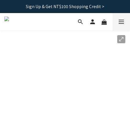
Free shipping｜Taiwan orders over 1500, HK over 2500
Sign Up & Get NT$100 Shopping Credit >
Free shipping｜Taiwan orders over 1500, HK over 2500