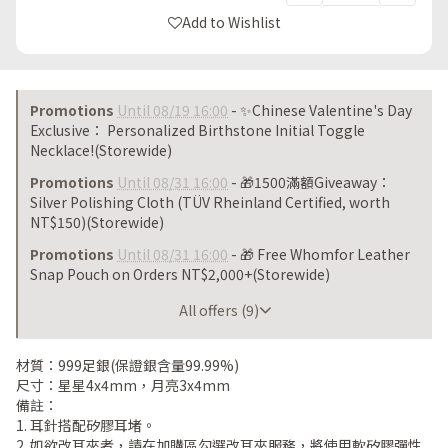
Add to Wishlist
Promotions
Until 08/19 16:00
- ✨Chinese Valentine's Day
Exclusive： Personalized Birthstone Initial Toggle
Necklace!(Storewide)
Promotions
Until 08/31 16:00
- 🎁1500滿額Giveaway：
Silver Polishing Cloth (TÜV Rheinland Certified, worth
NT$150)(Storewide)
Promotions
Until 08/31 16:00
- 🎁 Free Whomfor Leather
Snap Pouch on Orders NT$2,000+(Storewide)
Until 08/31 16:00
All offers (9)
材質：999足銀(保證銀含量99.99%)
尺寸：星星4x4mm，月亮3x4mm
備註：
1. 耳針搭配矽膠耳堵。
2. 如欲改耳夾者，請在加購區勾選改耳夾服務，將使用軟矽膠彈性