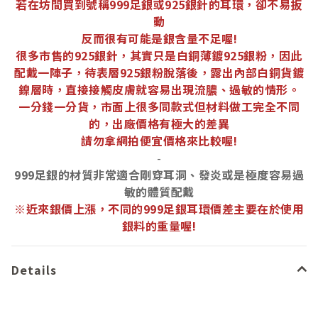
若在坊間買到號稱999足銀或925銀針的耳環，卻不易扳
動
反而很有可能是銀含量不足喔!
很多市售的925銀針，其實只是白銅薄鍍925銀粉，因此
配戴一陣子，待表層925銀粉脫落後，露出內部白銅貨鍍
鎳層時，直接接觸皮膚就容易出現流膿、過敏的情形。
一分錢一分貨，市面上很多同款式但材料做工完全不同
的，出廠價格有極大的差異
請勿拿網拍便宜價格來比較喔!
-
999足銀的材質非常適合剛穿耳洞、發炎或是極度容易過
敏的體質配戴
※近來銀價上漲，不同的999足銀耳環價差主要在於使用
銀料的重量喔!
Details