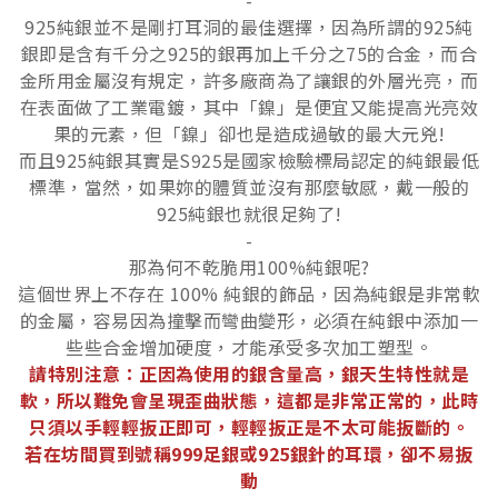
-
925純銀並不是剛打耳洞的最佳選擇，因為所謂的925純
銀即是含有千分之925的銀再加上千分之75的合金，而合
金所用金屬沒有規定，許多廠商為了讓銀的外層光亮，而
在表面做了工業電鍍，其中「鎳」是便宜又能提高光亮效
果的元素，但「鎳」卻也是造成過敏的最大元兇!
而且925純銀其實是S925是國家檢驗標局認定的純銀最低
標準，當然，如果妳的體質並沒有那麼敏感，戴一般的
925純銀也就很足夠了!
-
那為何不乾脆用100%純銀呢?
這個世界上不存在 100% 純銀的飾品，因為純銀是非常軟
的金屬，容易因為撞擊而彎曲變形，必須在純銀中添加一
些些合金增加硬度，才能承受多次加工塑型。
請特別注意：正因為使用的銀含量高，銀天生特性就是
軟，所以難免會呈現歪曲狀態，這都是非常正常的，此時
只須以手輕輕扳正即可，輕輕扳正是不太可能扳斷的。
若在坊間買到號稱999足銀或925銀針的耳環，卻不易扳
動