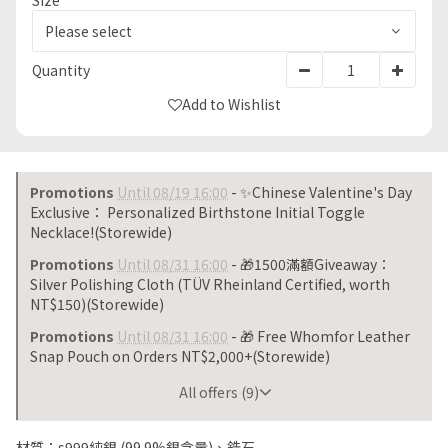
Size
Quantity
Add to Wishlist
Promotions
Until 08/19 16:00
- ✨Chinese Valentine's Day
Exclusive： Personalized Birthstone Initial Toggle
Necklace!(Storewide)
Promotions
Until 08/31 16:00
- 🎁1500滿額Giveaway：
Silver Polishing Cloth (TÜV Rheinland Certified, worth
NT$150)(Storewide)
Promotions
Until 08/31 16:00
- 🎁 Free Whomfor Leather
Snap Pouch on Orders NT$2,000+(Storewide)
Until 08/31 16:00
All offers (9)
材質：s999純銀 (99.9%銀含量)、鋯石