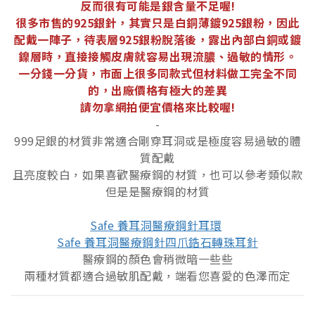
反而很有可能是銀含量不足喔!
很多市售的925銀針，其實只是白銅薄鍍925銀粉，因此
配戴一陣子，待表層925銀粉脫落後，露出內部白銅或鍍
鎳層時，直接接觸皮膚就容易出現流膿、過敏的情形。
一分錢一分貨，市面上很多同款式但材料做工完全不同
的，出廠價格有極大的差異
請勿拿網拍便宜價格來比較喔!
-
999足銀的材質非常適合剛穿耳洞或是極度容易過敏的體
質配戴
且亮度較白，如果喜歡醫療鋼的材質，也可以參考類似款
但是是醫療鋼的材質
Safe 養耳洞醫療鋼針耳環
Safe 養耳洞醫療鋼針四爪鋯石轉珠耳針
醫療鋼的顏色會稍微暗一些些
兩種材質都適合過敏肌配戴，端看您喜愛的色澤而定