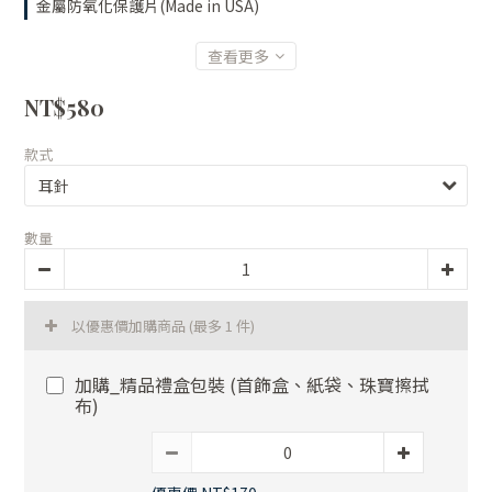
金屬防氧化保護片(Made in USA)
查看更多
NT$580
款式
數量
以優惠價加購商品
(最多 1 件)
加購_精品禮盒包裝 (首飾盒、紙袋、珠寶擦拭
布)