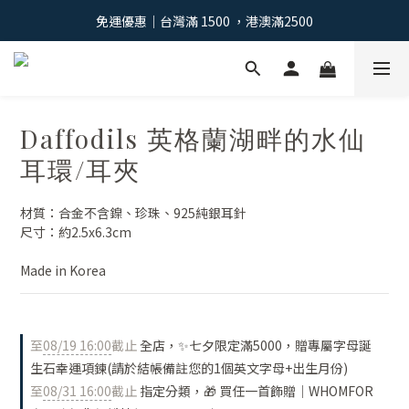
免運優惠｜台灣滿 1500 ，港澳滿2500
免運優惠｜台灣滿 1500 ，港澳滿2500
註冊會員：獲得100元購物金 >
免運優惠｜台灣滿 1500 ，港澳滿2500
Daffodils 英格蘭湖畔的水仙
耳環/耳夾
材質：合金不含鎳、珍珠、925純銀耳針
尺寸：約2.5x6.3cm
Made in Korea
至
08/19 16:00
截止
全店，✨七夕限定滿5000，贈專屬字母誕
生石幸運項鍊(請於結帳備註您的1個英文字母+出生月份)
至
08/31 16:00
截止
指定分類，🎁 買任一首飾贈｜WHOMFOR