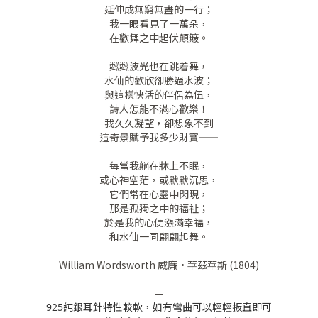
延伸成無窮無盡的一行；
我一眼看見了一萬朵，
在歡舞之中起伏顛簸。
粼粼波光也在跳着舞，
水仙的歡欣卻勝過水波；
與這樣快活的伴侶為伍，
詩人怎能不滿心歡樂！
我久久凝望，卻想象不到
這奇景賦予我多少財寶——
每當我躺在牀上不眠，
或心神空茫，或默默沉思，
它們常在心靈中閃現，
那是孤獨之中的福祉；
於是我的心便漲滿幸福，
和水仙一同翩翩起舞。
William Wordsworth 威廉·華茲華斯 (1804)
—
925純銀耳針特性較軟，如有彎曲可以輕輕扳直即可