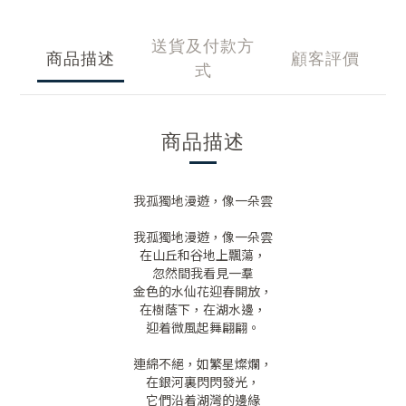
送貨及付款方
商品描述
顧客評價
式
商品描述
我孤獨地漫遊，像一朵雲
我孤獨地漫遊，像一朵雲
在山丘和谷地上飄蕩，
忽然間我看見一羣
金色的水仙花迎春開放，
在樹蔭下，在湖水邊，
迎着微風起舞翩翩。
連綿不絕，如繁星燦爛，
在銀河裏閃閃發光，
它們沿着湖灣的邊緣