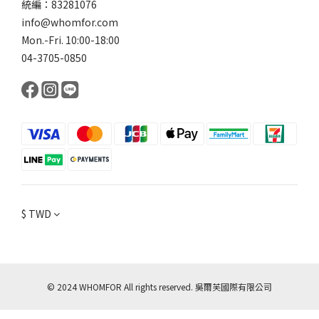
統編：83281076
info@whomfor.com
Mon.-Fri. 10:00-18:00
04-3705-0850
$
TWD
© 2024 WHOMFOR All rights reserved. 吳爾芙國際有限公司