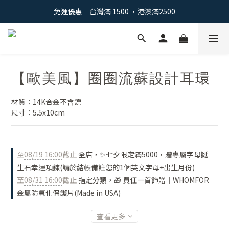
免運優惠｜台灣滿 1500 ，港澳滿2500
免運優惠｜台灣滿 1500 ，港澳滿2500
註冊會員：獲得100元購物金 >
免運優惠｜台灣滿 1500 ，港澳滿2500
【歐美風】圈圈流蘇設計耳環
材質：14K合金不含鎳
尺寸：5.5x10cm
至
08/19 16:00
截止
全店，✨七夕限定滿5000，贈專屬字母誕
生石幸運項鍊(請於結帳備註您的1個英文字母+出生月份)
至
08/31 16:00
截止
指定分類，🎁 買任一首飾贈｜WHOMFOR
金屬防氧化保護片(Made in USA)
查看更多