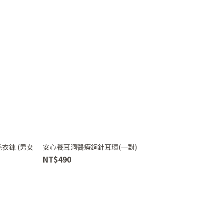
衣鍊 (男女
安心養耳洞醫療鋼針耳環(一對)
NT$490