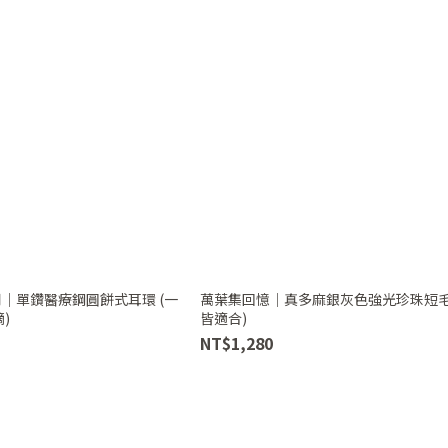
專用｜單鑽醫療鋼圓餅式耳環 (一
萬葉集回憶｜真多麻銀灰色強光珍珠短毛
)
皆適合)
NT$1,280