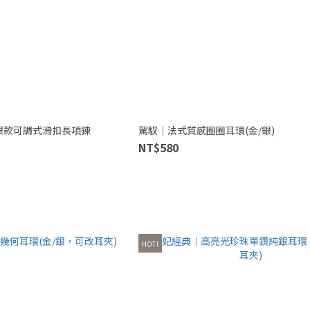
銀款可調式滑扣長項鍊
駕馭｜法式質感圈圈耳環(金/銀)
NT$580
HOT!