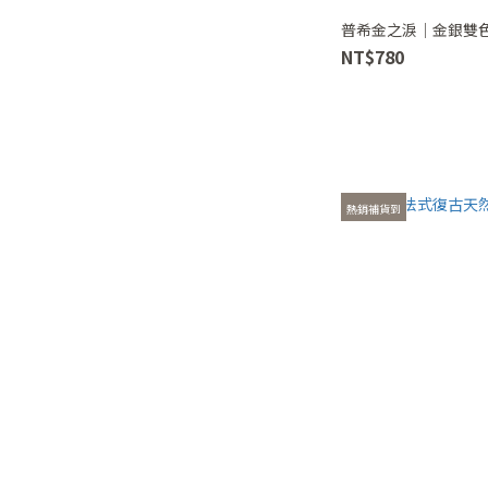
#8 (6)
普希金之淚｜金銀雙
美圍#9 (5)
NT$780
4mm (4)
看更多
熱銷補貨到