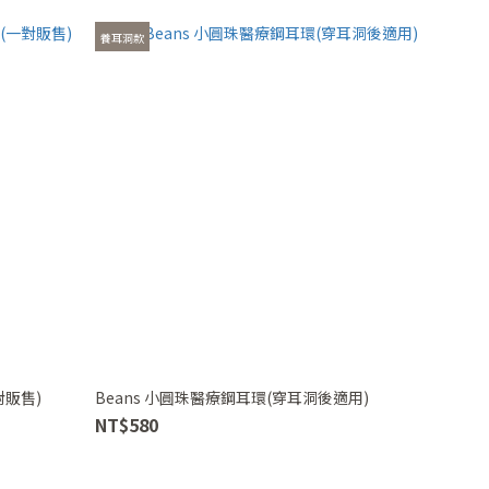
養耳洞款
對販售)
Beans 小圓珠醫療鋼耳環(穿耳洞後適用)
NT$580