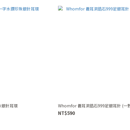
珠銀針耳環
Whomfor 養耳洞鋯石999足銀耳針 (一
NT$590