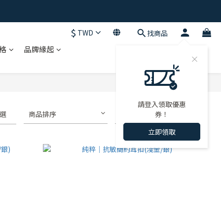
$
TWD
找商品
格
品牌緣起
請登入領取優惠
選
商品排序
每頁顯示 72 個
券！
立即領取