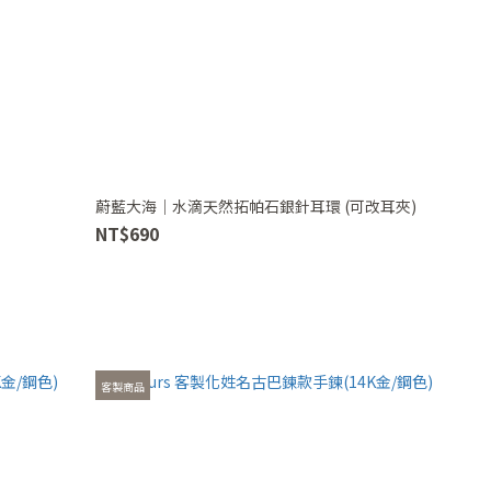
蔚藍大海｜水滴天然拓帕石銀針耳環 (可改耳夾)
NT$690
客製商品