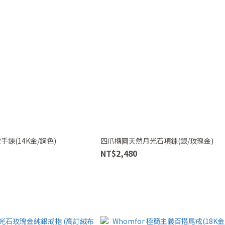
手鍊(14K金/鋼色)
四爪橢圓天然月光石項鍊(銀/玫瑰金)
NT$2,480