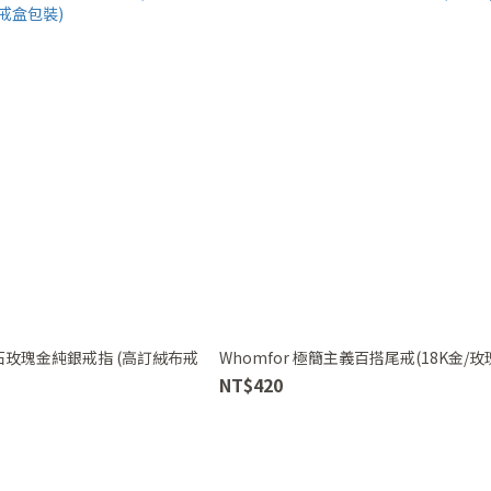
玫瑰金純銀戒指 (高訂絨布戒
Whomfor 極簡主義百搭尾戒(18K金/玫
NT$420