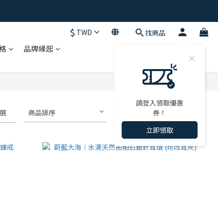
$
TWD
找商品
格
品牌緣起
請登入領取優惠
選
商品排序
每頁顯示 72 個
券！
立即領取