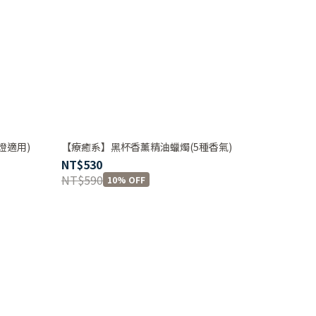
燈適用)
【療癒系】黑杯香薰精油蠟燭(5種香氣)
NT$530
NT$590
10% OFF