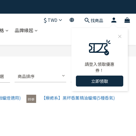
$
TWD
找商品
格
品牌緣起
請登入領取優惠
券！
選
商品排序
每頁顯示 72 個
立即領取
89折