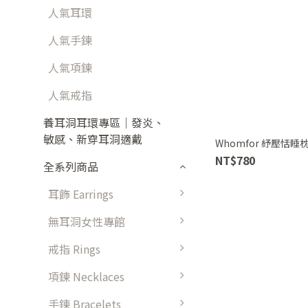
人氣耳環
人氣手鍊
人氣項鍊
人氣戒指
養耳洞耳環專區｜發炎、
敏感、新穿耳洞適戴
Whomfor 紓壓恬睡枕
NT$780
全系列商品
耳飾 Earrings
無耳洞女性專館
戒指 Rings
項鍊 Necklaces
手鍊 Bracelets