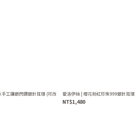
手工鑲嵌閃鑽銀針耳環 (可改
愛洛伊絲 | 櫻花粉紅珍珠999銀針耳環
NT$1,480