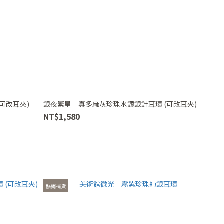
可改耳夾)
銀夜繁星｜真多麻灰珍珠水鑽銀針耳環 (可改耳夾)
NT$1,580
熱銷補貨