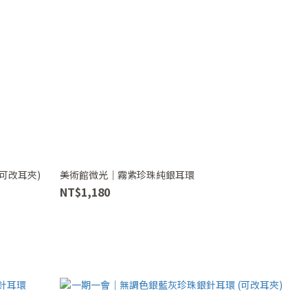
可改耳夾)
美術館微光｜霧紫珍珠純銀耳環
NT$1,180