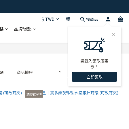
$
TWD
找商品
格
品牌緣起
請登入領取優惠
券！
選
商品排序
每頁顯示 72 個
立即領取
熱銷補貨到!