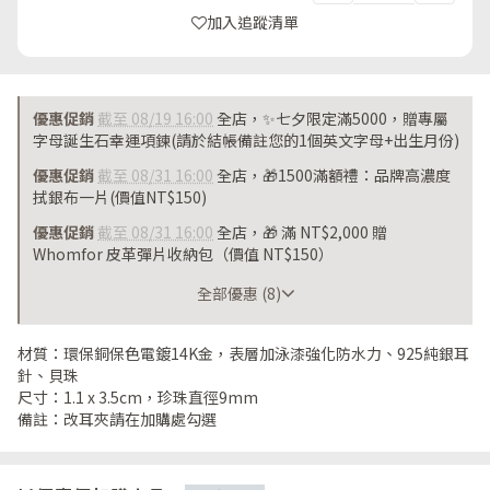
加入追蹤清單
優惠促銷
截至 08/19 16:00
全店，✨七夕限定滿5000，贈專屬
字母誕生石幸運項鍊(請於結帳備註您的1個英文字母+出生月份)
優惠促銷
截至 08/31 16:00
全店，🎁1500滿額禮：品牌高濃度
拭銀布一片(價值NT$150)
優惠促銷
截至 08/31 16:00
全店，🎁 滿 NT$2,000 贈
Whomfor 皮革彈片收納包（價值 NT$150）
截至 08/31 16:00
全部優惠 (8)
材質：環保銅保色電鍍14K金，表層加泳漆強化防水力、925純銀耳
針、貝珠
尺寸：1.1 x 3.5cm，珍珠直徑9mm
備註：改耳夾請在加購處勾選