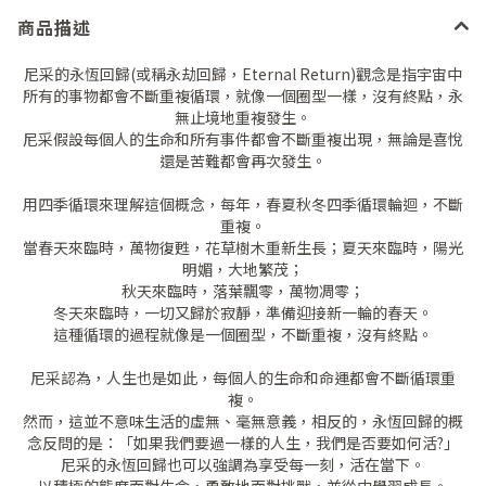
商品描述
尼采的永恆回歸(或稱永劫回歸，Eternal Return)觀念是指宇宙中
所有的事物都會不斷重複循環，就像一個圈型一樣，沒有終點，永
無止境地重複發生。
尼采假設每個人的生命和所有事件都會不斷重複出現，無論是喜悅
還是苦難都會再次發生。
用四季循環來理解這個概念，每年，春夏秋冬四季循環輪迴，不斷
重複。
當春天來臨時，萬物復甦，花草樹木重新生長；夏天來臨時，陽光
明媚，大地繁茂；
秋天來臨時，落葉飄零，萬物凋零；
冬天來臨時，一切又歸於寂靜，準備迎接新一輪的春天。
這種循環的過程就像是一個圈型，不斷重複，沒有終點。
尼采認為，人生也是如此，每個人的生命和命運都會不斷循環重
複。
然而，這並不意味生活的虛無、毫無意義，相反的，永恆回歸的概
念反問的是：「如果我們要過一樣的人生，我們是否要如何活?」
尼采的永恆回歸也可以強調為享受每一刻，活在當下。