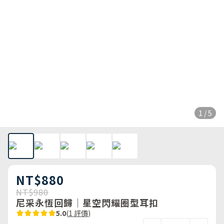
1 / 5
NT$880
NT$980
尼采永恆回歸｜星空閃耀圈型耳扣
5.0
(
1 評價
)