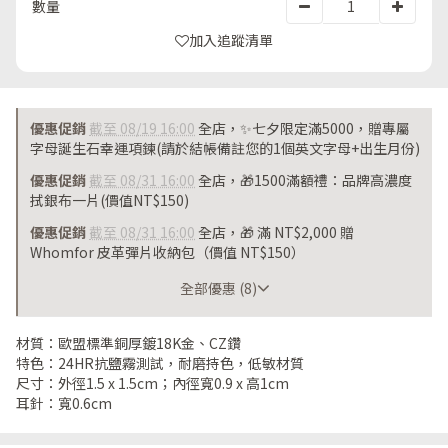
數量
加入追蹤清單
優惠促銷
截至 08/19 16:00
全店，✨七夕限定滿5000，贈專屬
字母誕生石幸運項鍊(請於結帳備註您的1個英文字母+出生月份)
優惠促銷
截至 08/31 16:00
全店，🎁1500滿額禮：品牌高濃度
拭銀布一片(價值NT$150)
優惠促銷
截至 08/31 16:00
全店，🎁 滿 NT$2,000 贈
Whomfor 皮革彈片收納包（價值 NT$150）
截至 08/31 16:00
全部優惠 (8)
材質：歐盟標準銅厚鍍18K金、CZ鑽
特色：24HR抗鹽霧測試，耐磨持色，低敏材質
尺寸：外徑1.5 x 1.5cm；內徑寬0.9 x 高1cm
耳針：寬0.6cm