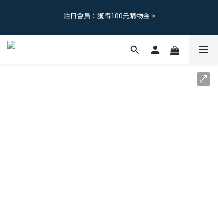
5
2
0
6
註冊會員：獲得100元購物金 >
免運優惠｜台灣滿 1500 ，港澳滿2500
4
1
5
3
0
4
2
3
免運優惠｜台灣滿 1500 ，港澳滿2500
1
2
0
1
0