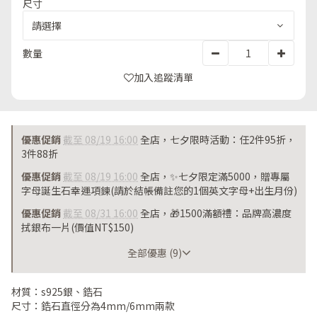
尺寸
數量
加入追蹤清單
優惠促銷
截至 08/19 16:00
全店，七夕限時活動：任2件95折，
3件88折
優惠促銷
截至 08/19 16:00
全店，✨七夕限定滿5000，贈專屬
字母誕生石幸運項鍊(請於結帳備註您的1個英文字母+出生月份)
優惠促銷
截至 08/31 16:00
全店，🎁1500滿額禮：品牌高濃度
拭銀布一片(價值NT$150)
截至 08/31 16:00
全部優惠 (9)
材質：s925銀、鋯石
尺寸：鋯石直徑分為4mm/6mm兩款