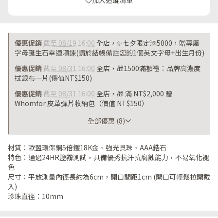
加入追蹤清單
優惠促銷
截至 08/19 16:00
全店，✨七夕限定滿5000，贈專屬
字母誕生石幸運項鍊(請於結帳備註您的1個英文字母+出生月份)
優惠促銷
截至 08/31 16:00
全店，🎁1500滿額禮：品牌高濃度
拭銀布一片(價值NT$150)
優惠促銷
截至 08/31 16:00
全店，🎁 滿 NT$2,000 贈
Whomfor 皮革彈片收納包（價值 NT$150）
截至 08/31 16:00
全部優惠 (8)
材質：歐盟環保銅5倍鍍18K金、強光貝珠、AAA鋯石
特色：通過24HR鹽霧測試，具備優秀抗汗抗腐蝕能力，不易氧化褪
色
尺寸：平放測量內徑長約為6cm，開口間距1cm (開口可輕鬆拉開戴
入)
珍珠直徑：10mm