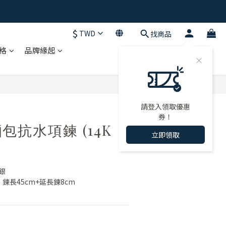
$
TWD
找商品
格
品牌緣起
立即購買
請登入領取優惠
券！
包抗水項鍊 (14K
立即領取
銀
m，鍊長45cm+延長鍊8cm