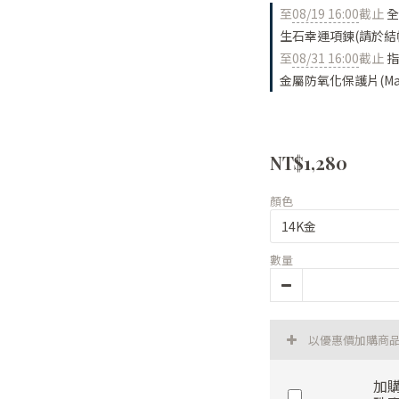
至
08/19 16:00
截止
全
生石幸運項鍊(請於結
至
08/31 16:00
截止
指
金屬防氧化保護片(Made
NT$1,280
顏色
數量
以優惠價加購商
加購