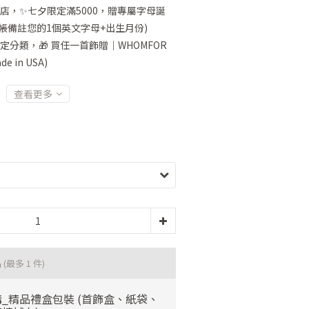
店，✨七夕限定滿5000，贈專屬字母誕
帳備註您的1個英文字母+出生月份)
定分類，🎁 買任一首飾贈｜WHOMFOR
 in USA)
查看更多
品
(最多 1 件)
_精品禮盒包裝 (首飾盒、紙袋、