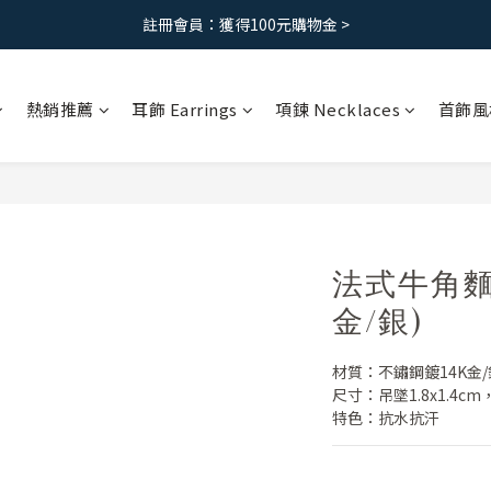
免運優惠｜台灣滿 1500 ，港澳滿2500
免運優惠｜台灣滿 1500 ，港澳滿2500
熱銷推薦
耳飾 Earrings
項鍊 Necklaces
首飾風
法式牛角麵
金/銀)
材質：不鏽鋼鍍14K金/
尺寸：吊墜1.8x1.4c
特色：抗水抗汗