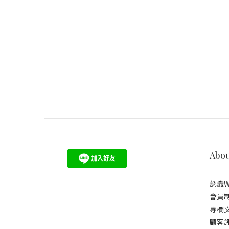
Abou
認識W
會員
專欄
顧客