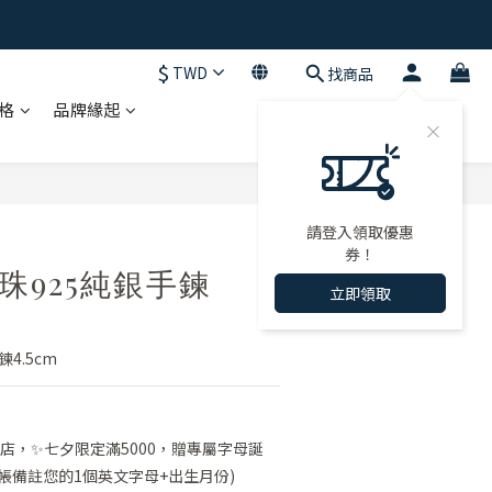
$
TWD
找商品
格
品牌緣起
立即購買
請登入領取優惠
券！
轉運珠925純銀手鍊
立即領取
4.5cm
店，✨七夕限定滿5000，贈專屬字母誕
帳備註您的1個英文字母+出生月份)