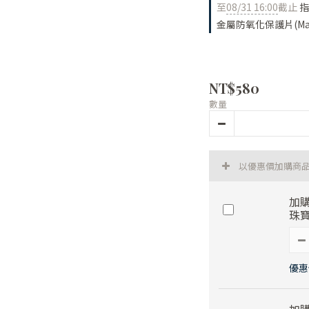
至
08/31 16:00
截止
指
金屬防氧化保護片(Made
NT$580
數量
以優惠價加購商
加購
珠寶
優惠價