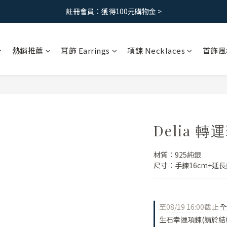
免運優惠｜台灣滿 1500 ，港澳滿2500
註冊會員：獲得100元購物金 >
免運優惠｜台灣滿 1500 ，港澳滿2500
熱銷推薦
耳飾 Earrings
項鍊 Necklaces
首飾風
Delia 
材質：925純銀
尺寸：手鍊16cm+延長鍊
至
08/19 16:00
截止
全
生石幸運項鍊(請於結