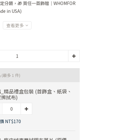
定分類，🎁 買任一首飾贈｜WHOMFOR
 in USA)
查看更多
品
(最多 1 件)
_精品禮盒包裝 (首飾盒、紙袋、
擦拭布)
 NT$170