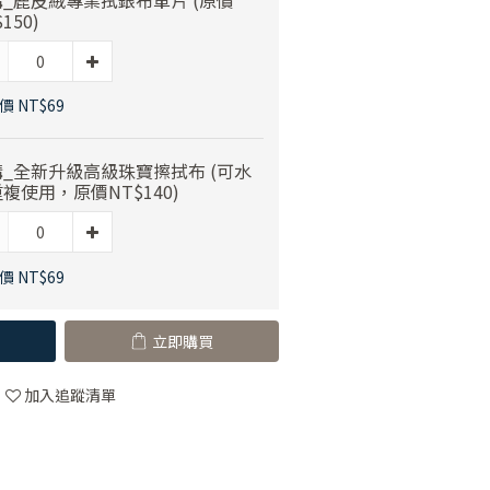
_鹿皮絨專業拭銀布單片 (原價
150)
價 NT$69
_全新升級高級珠寶擦拭布 (可水
複使用，原價NT$140)
價 NT$69
立即購買
加入追蹤清單