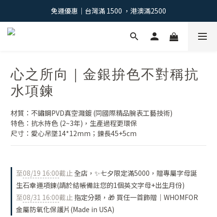
免運優惠｜台灣滿 1500 ，港澳滿2500
免運優惠｜台灣滿 1500 ，港澳滿2500
註冊會員：獲得100元購物金 >
免運優惠｜台灣滿 1500 ，港澳滿2500
心之所向｜金銀拚色不對稱抗
水項鍊
材質：不鏽鋼PVD真空濺鍍 (同國際精品腕表工藝技術)
特色：抗水持色 (2~3年)，生產過程更環保
尺寸：愛心吊墜14*12mm；鍊長45+5cm
至
08/19 16:00
截止
全店，✨七夕限定滿5000，贈專屬字母誕
生石幸運項鍊(請於結帳備註您的1個英文字母+出生月份)
至
08/31 16:00
截止
指定分類，🎁 買任一首飾贈｜WHOMFOR
金屬防氧化保護片(Made in USA)