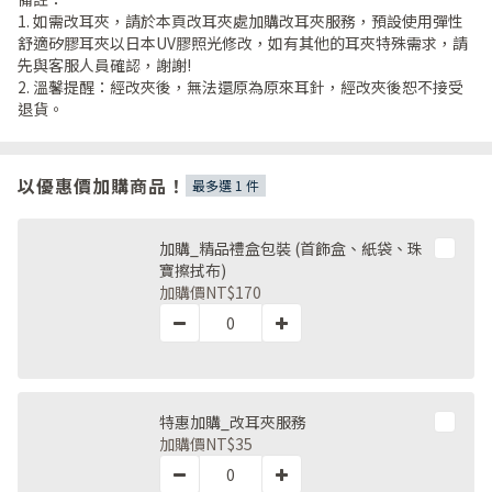
1. 如需改耳夾，請於本頁改耳夾處加購改耳夾服務，預設使用彈性
舒適矽膠耳夾以日本UV膠照光修改，如有其他的耳夾特殊需求，請
先與客服人員確認，謝謝!
2. 溫馨提醒：經改夾後，無法還原為原來耳針，經改夾後恕不接受
退貨。
以優惠價加購商品！
最多選 1 件
加購_精品禮盒包裝 (首飾盒、紙袋、珠
寶擦拭布)
加購價
NT$170
特惠加購_改耳夾服務
加購價
NT$35