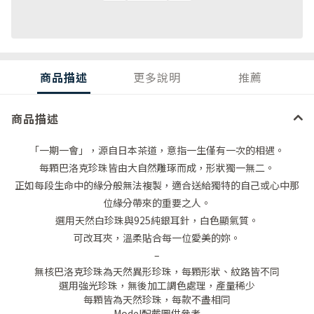
商品描述
更多說明
推薦
商品描述
「一期一會」，源自日本茶道，意指一生僅有一次的相遇。
每顆巴洛克珍珠皆由大自然雕琢而成，形狀獨一無二。
正如每段生命中的緣分般無法複製，適合送給獨特的自己或心中那
位緣分帶來的重要之人。
選用天然白珍珠與925純銀耳針，白色顯氣質。
可改耳夾，溫柔貼合每一位愛美的妳。
–
無核巴洛克珍珠為天然異形珍珠，每顆形狀、紋路皆不同
選用強光珍珠，無後加工調色處理，產量稀少
每顆皆為天然珍珠，每款不盡相同
Model配戴圖供參考