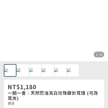
1 / 6
NT$1,180
一期一會｜天然巴洛克白珍珠銀針耳環 (可改
耳夾)
貨況