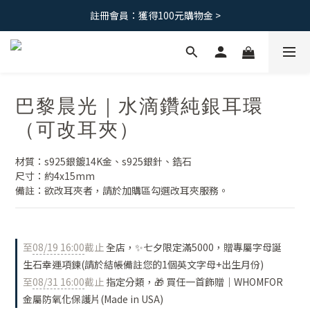
免運優惠｜台灣滿 1500 ，港澳滿2500
註冊會員：獲得100元購物金 >
免運優惠｜台灣滿 1500 ，港澳滿2500
巴黎晨光｜水滴鑽純銀耳環
（可改耳夾）
材質：s925銀鍍14K金、s925銀針、鋯石
尺寸：約4x15mm
備註：欲改耳夾者，請於加購區勾選改耳夾服務。
至
08/19 16:00
截止
全店，✨七夕限定滿5000，贈專屬字母誕
生石幸運項鍊(請於結帳備註您的1個英文字母+出生月份)
至
08/31 16:00
截止
指定分類，🎁 買任一首飾贈｜WHOMFOR
金屬防氧化保護片(Made in USA)