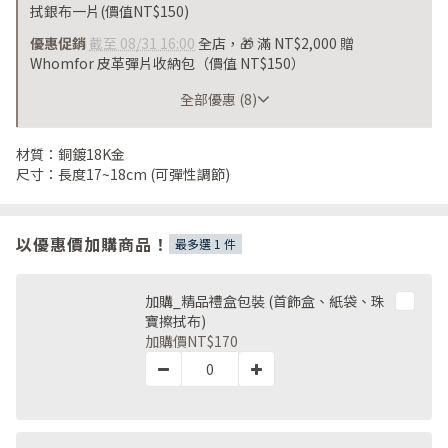
拭銀布一片(價值NT$150)
優惠促銷
截至 08/31 16:00
全店，🎁 滿 NT$2,000 贈
Whomfor 皮革彈片收納包（價值 NT$150）
截至 08/31 16:00
全部優惠 (8)
材質：銅鍍18K金
尺寸：長度17~18cm (可彈性調節)
以優惠價加購商品！
最多選 1 件
加購_精品禮盒包裝 (首飾盒、紙袋、珠
寶擦拭布)
加購價
NT$170