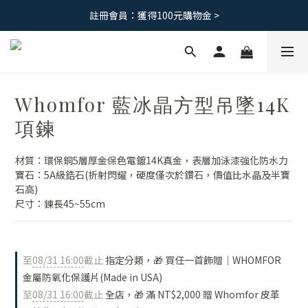
免運優惠｜台灣滿 1500 ，港澳滿2500
註冊會員：獲得100元購物金 >
免運優惠｜台灣滿 1500 ，港澳滿2500
Whomfor 藍冰晶方型吊墜14K
項鍊
材質：環保銅5層厚金保色電鍍14K真金，表層加泳漆強化防水力
寶石：5A級鋯石(折射閃耀，硬度僅次於鑽石，價值比水晶及半寶
石高)
尺寸：鍊長45~55cm
至
08/31 16:00
截止
指定分類，🎁 買任一首飾贈｜WHOMFOR
金屬防氧化保護片(Made in USA)
至
08/31 16:00
截止
全店，🎁 滿 NT$2,000 贈 Whomfor 皮革