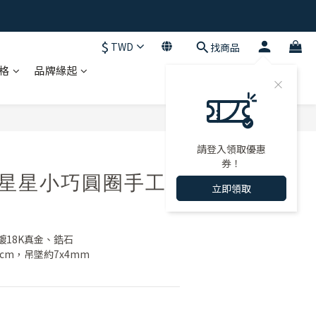
$
TWD
找商品
格
品牌緣起
請登入領取優惠
券！
r 星星小巧圓圈手工
立即領取
18K真金、鋯石
cm，吊墜約7x4mm