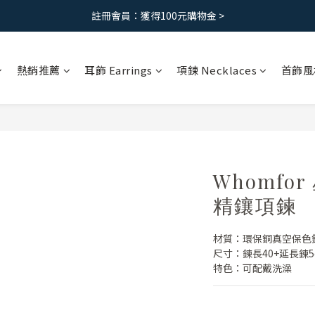
免運優惠｜台灣滿 1500 ，港澳滿2500
免運優惠｜台灣滿 1500 ，港澳滿2500
熱銷推薦
耳飾 Earrings
項鍊 Necklaces
首飾風
Whomfo
精鑲項鍊
材質：環保銅真空保色鍍
尺寸：鍊長40+延長鍊5
特色：可配戴洗澡