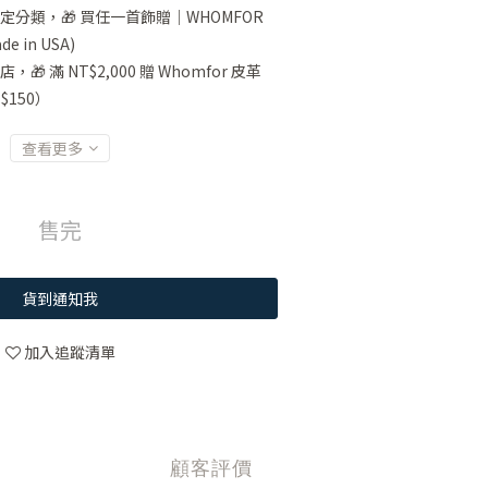
定分類，🎁 買任一首飾贈｜WHOMFOR
 in USA)
店，🎁 滿 NT$2,000 贈 Whomfor 皮革
$150）
查看更多
售完
貨到通知我
加入追蹤清單
顧客評價